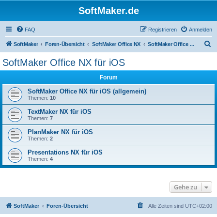
SoftMaker.de
FAQ
Registrieren
Anmelden
S
SoftMaker
Foren-Übersicht
SoftMaker Office NX
SoftMaker Office NX für iOS
u
SoftMaker Office NX für iOS
c
Forum
h
e
SoftMaker Office NX für iOS (allgemein)
Themen:
10
TextMaker NX für iOS
Themen:
7
PlanMaker NX für iOS
Themen:
2
Presentations NX für iOS
Themen:
4
Gehe zu
SoftMaker
Foren-Übersicht
Alle Zeiten sind
UTC+02:00