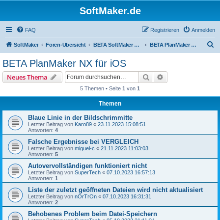
SoftMaker.de
FAQ
Registrieren
Anmelden
S
SoftMaker
Foren-Übersicht
BETA SoftMaker Office NX für iOS
BETA PlanMaker NX für iOS
u
BETA PlanMaker NX für iOS
c
Suche
Erweiterte Suche
Neues Thema
h
5 Themen • Seite
1
von
1
e
Themen
Blaue Linie in der Bildschrimmitte
Letzter Beitrag von
Karo89
«
23.11.2023 15:08:51
Antworten:
4
Falsche Ergebnisse bei VERGLEICH
Letzter Beitrag von
miguel-c
«
21.11.2023 11:03:03
Antworten:
5
Autovervollständigen funktioniert nicht
Letzter Beitrag von
SuperTech
«
07.10.2023 16:57:13
Antworten:
1
Liste der zuletzt geöffneten Dateien wird nicht aktualisiert
Letzter Beitrag von
nOrTrOn
«
07.10.2023 16:31:31
Antworten:
2
Behobenes Problem beim Datei-Speichern