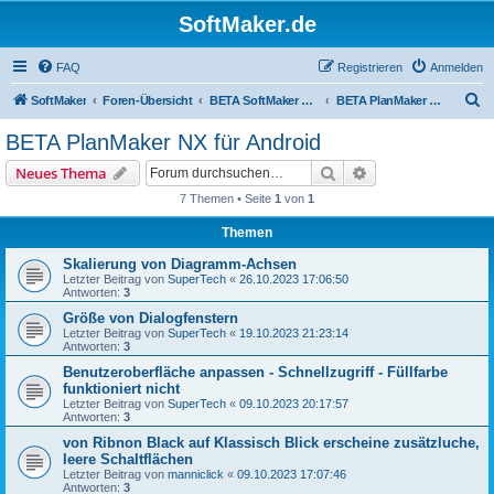
SoftMaker.de
FAQ
Registrieren
Anmelden
S
SoftMaker
Foren-Übersicht
BETA SoftMaker Office NX für Android
BETA PlanMaker NX für Android
u
BETA PlanMaker NX für Android
c
Suche
Erweiterte Suche
Neues Thema
h
7 Themen • Seite
1
von
1
e
Themen
Skalierung von Diagramm-Achsen
Letzter Beitrag von
SuperTech
«
26.10.2023 17:06:50
Antworten:
3
Größe von Dialogfenstern
Letzter Beitrag von
SuperTech
«
19.10.2023 21:23:14
Antworten:
3
Benutzeroberfläche anpassen - Schnellzugriff - Füllfarbe
funktioniert nicht
Letzter Beitrag von
SuperTech
«
09.10.2023 20:17:57
Antworten:
3
von Ribnon Black auf Klassisch Blick erscheine zusätzluche,
leere Schaltflächen
Letzter Beitrag von
manniclick
«
09.10.2023 17:07:46
Antworten:
3