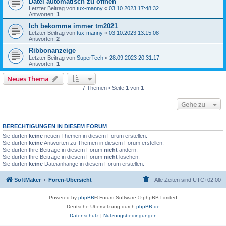
Datei automatisch zu öffnen
Letzter Beitrag von
tux-manny
«
03.10.2023 17:48:32
Antworten:
1
Ich bekomme immer tm2021
Letzter Beitrag von
tux-manny
«
03.10.2023 13:15:08
Antworten:
2
Ribbonanzeige
Letzter Beitrag von
SuperTech
«
28.09.2023 20:31:17
Antworten:
1
Neues Thema
7 Themen • Seite
1
von
1
Gehe zu
BERECHTIGUNGEN IN DIESEM FORUM
Sie dürfen
keine
neuen Themen in diesem Forum erstellen.
Sie dürfen
keine
Antworten zu Themen in diesem Forum erstellen.
Sie dürfen Ihre Beiträge in diesem Forum
nicht
ändern.
Sie dürfen Ihre Beiträge in diesem Forum
nicht
löschen.
Sie dürfen
keine
Dateianhänge in diesem Forum erstellen.
SoftMaker
Foren-Übersicht
Alle Zeiten sind
UTC+02:00
Powered by
phpBB
® Forum Software © phpBB Limited
Deutsche Übersetzung durch
phpBB.de
Datenschutz
|
Nutzungsbedingungen