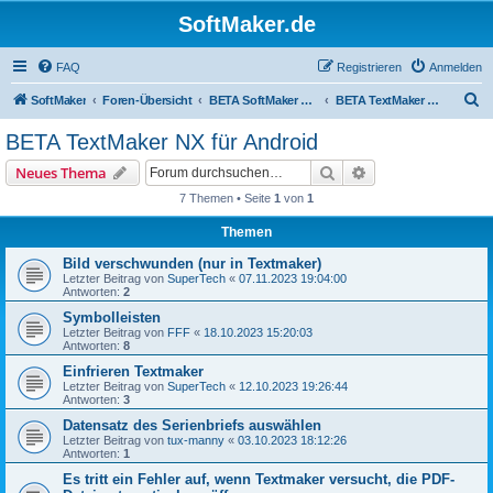
SoftMaker.de
FAQ
Registrieren
Anmelden
S
SoftMaker
Foren-Übersicht
BETA SoftMaker Office NX für Android
BETA TextMaker NX für Android
u
BETA TextMaker NX für Android
c
Suche
Erweiterte Suche
Neues Thema
h
7 Themen • Seite
1
von
1
e
Themen
Bild verschwunden (nur in Textmaker)
Letzter Beitrag von
SuperTech
«
07.11.2023 19:04:00
Antworten:
2
Symbolleisten
Letzter Beitrag von
FFF
«
18.10.2023 15:20:03
Antworten:
8
Einfrieren Textmaker
Letzter Beitrag von
SuperTech
«
12.10.2023 19:26:44
Antworten:
3
Datensatz des Serienbriefs auswählen
Letzter Beitrag von
tux-manny
«
03.10.2023 18:12:26
Antworten:
1
Es tritt ein Fehler auf, wenn Textmaker versucht, die PDF-