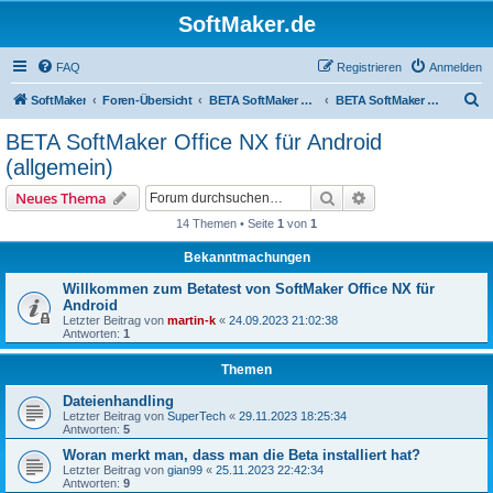
SoftMaker.de
FAQ
Registrieren
Anmelden
S
SoftMaker
Foren-Übersicht
BETA SoftMaker Office NX für Android
BETA SoftMaker Office NX für Android (allgemein)
u
BETA SoftMaker Office NX für Android
c
(allgemein)
h
Suche
Erweiterte Suche
Neues Thema
e
14 Themen • Seite
1
von
1
Bekanntmachungen
Willkommen zum Betatest von SoftMaker Office NX für
Android
Letzter Beitrag von
martin-k
«
24.09.2023 21:02:38
Antworten:
1
Themen
Dateienhandling
Letzter Beitrag von
SuperTech
«
29.11.2023 18:25:34
Antworten:
5
Woran merkt man, dass man die Beta installiert hat?
Letzter Beitrag von
gian99
«
25.11.2023 22:42:34
Antworten:
9