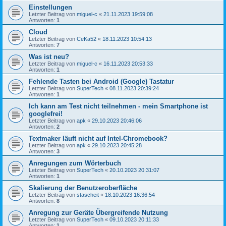
Einstellungen
Letzter Beitrag von
miguel-c
«
21.11.2023 19:59:08
Antworten:
1
Cloud
Letzter Beitrag von
CeKa52
«
18.11.2023 10:54:13
Antworten:
7
Was ist neu?
Letzter Beitrag von
miguel-c
«
16.11.2023 20:53:33
Antworten:
1
Fehlende Tasten bei Android (Google) Tastatur
Letzter Beitrag von
SuperTech
«
08.11.2023 20:39:24
Antworten:
1
Ich kann am Test nicht teilnehmen - mein Smartphone ist
googlefrei!
Letzter Beitrag von
apk
«
29.10.2023 20:46:06
Antworten:
2
Textmaker läuft nicht auf Intel-Chromebook?
Letzter Beitrag von
apk
«
29.10.2023 20:45:28
Antworten:
3
Anregungen zum Wörterbuch
Letzter Beitrag von
SuperTech
«
20.10.2023 20:31:07
Antworten:
1
Skalierung der Benutzeroberfläche
Letzter Beitrag von
stascheit
«
18.10.2023 16:36:54
Antworten:
8
Anregung zur Geräte Übergreifende Nutzung
Letzter Beitrag von
SuperTech
«
09.10.2023 20:11:33
Antworten:
1