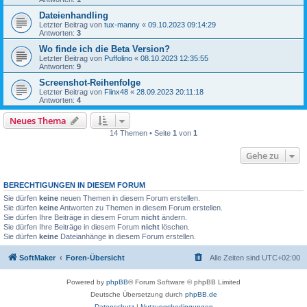
Dateienhandling
Letzter Beitrag von
tux-manny
«
09.10.2023 09:14:29
Antworten:
3
Wo finde ich die Beta Version?
Letzter Beitrag von
Puffolino
«
08.10.2023 12:35:55
Antworten:
9
Screenshot-Reihenfolge
Letzter Beitrag von
Flinx48
«
28.09.2023 20:11:18
Antworten:
4
Neues Thema
14 Themen • Seite
1
von
1
Gehe zu
BERECHTIGUNGEN IN DIESEM FORUM
Sie dürfen
keine
neuen Themen in diesem Forum erstellen.
Sie dürfen
keine
Antworten zu Themen in diesem Forum erstellen.
Sie dürfen Ihre Beiträge in diesem Forum
nicht
ändern.
Sie dürfen Ihre Beiträge in diesem Forum
nicht
löschen.
Sie dürfen
keine
Dateianhänge in diesem Forum erstellen.
SoftMaker
Foren-Übersicht
Alle Zeiten sind
UTC+02:00
Powered by
phpBB
® Forum Software © phpBB Limited
Deutsche Übersetzung durch
phpBB.de
Datenschutz
|
Nutzungsbedingungen