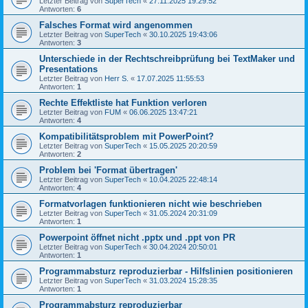
Letzter Beitrag von
SuperTech
«
27.11.2025 19:29:52
Antworten:
6
Falsches Format wird angenommen
Letzter Beitrag von
SuperTech
«
30.10.2025 19:43:06
Antworten:
3
Unterschiede in der Rechtschreibprüfung bei TextMaker und
Presentations
Letzter Beitrag von
Herr S.
«
17.07.2025 11:55:53
Antworten:
1
Rechte Effektliste hat Funktion verloren
Letzter Beitrag von
FUM
«
06.06.2025 13:47:21
Antworten:
4
Kompatibilitätsproblem mit PowerPoint?
Letzter Beitrag von
SuperTech
«
15.05.2025 20:20:59
Antworten:
2
Problem bei 'Format übertragen'
Letzter Beitrag von
SuperTech
«
10.04.2025 22:48:14
Antworten:
4
Formatvorlagen funktionieren nicht wie beschrieben
Letzter Beitrag von
SuperTech
«
31.05.2024 20:31:09
Antworten:
1
Powerpoint öffnet nicht .pptx und .ppt von PR
Letzter Beitrag von
SuperTech
«
30.04.2024 20:50:01
Antworten:
1
Programmabsturz reproduzierbar - Hilfslinien positionieren
Letzter Beitrag von
SuperTech
«
31.03.2024 15:28:35
Antworten:
1
Programmabsturz reproduzierbar