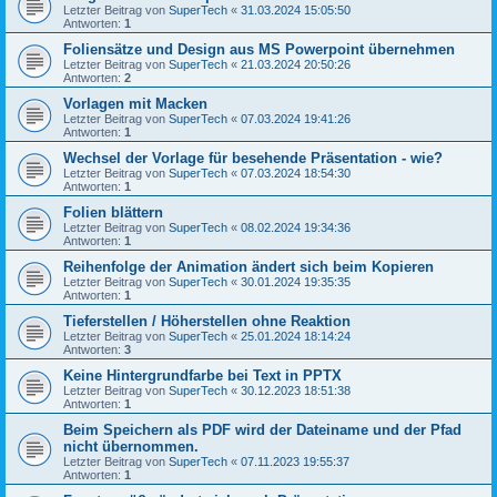
Letzter Beitrag von
SuperTech
«
31.03.2024 15:05:50
Antworten:
1
Foliensätze und Design aus MS Powerpoint übernehmen
Letzter Beitrag von
SuperTech
«
21.03.2024 20:50:26
Antworten:
2
Vorlagen mit Macken
Letzter Beitrag von
SuperTech
«
07.03.2024 19:41:26
Antworten:
1
Wechsel der Vorlage für besehende Präsentation - wie?
Letzter Beitrag von
SuperTech
«
07.03.2024 18:54:30
Antworten:
1
Folien blättern
Letzter Beitrag von
SuperTech
«
08.02.2024 19:34:36
Antworten:
1
Reihenfolge der Animation ändert sich beim Kopieren
Letzter Beitrag von
SuperTech
«
30.01.2024 19:35:35
Antworten:
1
Tieferstellen / Höherstellen ohne Reaktion
Letzter Beitrag von
SuperTech
«
25.01.2024 18:14:24
Antworten:
3
Keine Hintergrundfarbe bei Text in PPTX
Letzter Beitrag von
SuperTech
«
30.12.2023 18:51:38
Antworten:
1
Beim Speichern als PDF wird der Dateiname und der Pfad
nicht übernommen.
Letzter Beitrag von
SuperTech
«
07.11.2023 19:55:37
Antworten:
1