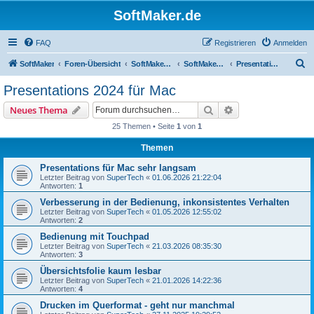
SoftMaker.de
FAQ
Registrieren
Anmelden
S
SoftMaker
Foren-Übersicht
SoftMaker Office 2024
SoftMaker Office 2024 für Mac
Presentations 2024 für Mac
u
Presentations 2024 für Mac
c
Suche
Erweiterte Suche
Neues Thema
h
25 Themen • Seite
1
von
1
e
Themen
Presentations für Mac sehr langsam
Letzter Beitrag von
SuperTech
«
01.06.2026 21:22:04
Antworten:
1
Verbesserung in der Bedienung, inkonsistentes Verhalten
Letzter Beitrag von
SuperTech
«
01.05.2026 12:55:02
Antworten:
2
Bedienung mit Touchpad
Letzter Beitrag von
SuperTech
«
21.03.2026 08:35:30
Antworten:
3
Übersichtsfolie kaum lesbar
Letzter Beitrag von
SuperTech
«
21.01.2026 14:22:36
Antworten:
4
Drucken im Querformat - geht nur manchmal