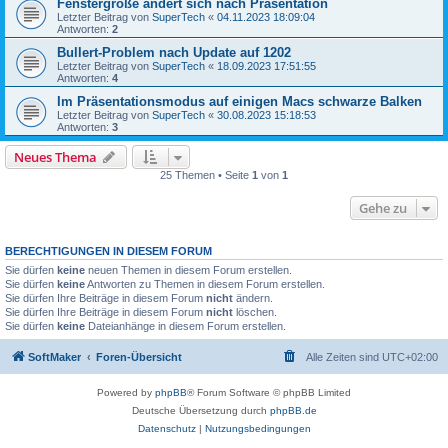
Fenstergröße ändert sich nach Präsentation
Letzter Beitrag von
SuperTech
«
04.11.2023 18:09:04
Antworten:
2
Bullert-Problem nach Update auf 1202
Letzter Beitrag von
SuperTech
«
18.09.2023 17:51:55
Antworten:
4
Im Präsentationsmodus auf einigen Macs schwarze Balken
Letzter Beitrag von
SuperTech
«
30.08.2023 15:18:53
Antworten:
3
Neues Thema
25 Themen • Seite
1
von
1
Gehe zu
BERECHTIGUNGEN IN DIESEM FORUM
Sie dürfen
keine
neuen Themen in diesem Forum erstellen.
Sie dürfen
keine
Antworten zu Themen in diesem Forum erstellen.
Sie dürfen Ihre Beiträge in diesem Forum
nicht
ändern.
Sie dürfen Ihre Beiträge in diesem Forum
nicht
löschen.
Sie dürfen
keine
Dateianhänge in diesem Forum erstellen.
SoftMaker
Foren-Übersicht
Alle Zeiten sind
UTC+02:00
Powered by
phpBB
® Forum Software © phpBB Limited
Deutsche Übersetzung durch
phpBB.de
Datenschutz
|
Nutzungsbedingungen