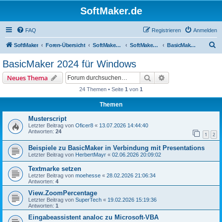
SoftMaker.de
FAQ
Registrieren
Anmelden
S
SoftMaker
Foren-Übersicht
SoftMaker Office 2024
SoftMaker Office 2024 für Windows
BasicMaker 2024 für Windows
u
BasicMaker 2024 für Windows
c
Suche
Erweiterte Suche
Neues Thema
h
24 Themen • Seite
1
von
1
e
Themen
Musterscript
Letzter Beitrag von
Oficer8
«
13.07.2026 14:44:40
Antworten:
24
1
2
Beispiele zu BasicMaker in Verbindung mit Presentations
Letzter Beitrag von
HerbertMayr
«
02.06.2026 20:09:02
Textmarke setzen
Letzter Beitrag von
moehesse
«
28.02.2026 21:06:34
Antworten:
4
View.ZoomPercentage
Letzter Beitrag von
SuperTech
«
19.02.2026 15:19:36
Antworten:
1
Eingabeassistent analoc zu Microsoft-VBA