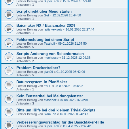
Letzter Beitrag von
SuperTech
«
15.02.2026 10:53:48
Antworten:
1
Script direkt über Menü starten
Letzter Beitrag von
Get
«
12.02.2026 15:44:50
Antworten:
1
Baicmaker NX / Basicmaker 2024
Letzter Beitrag von
raitis.veksejs
«
16.01.2026 22:27:44
Antworten:
1
Fehlermeldung bei einem Script
Letzter Beitrag von
Texthufi
«
09.01.2026 21:37:50
Antworten:
5
Scripts Änderung von Seitenformaten
Letzter Beitrag von
moehesse
«
31.12.2025 12:09:36
Antworten:
2
Problem Druckertreiber?
Letzter Beitrag von
gian99
«
01.10.2025 08:42:06
Antworten:
5
Datumssystem in PlanMaker
Letzter Beitrag von
Ebi-F
«
08.09.2025 10:06:23
Antworten:
1
Kein Fenstertitel bei Meldungsfenster
Letzter Beitrag von
stascheit
«
07.08.2025 16:28:01
Antworten:
3
Bitte um Hilfe bei drei kleinen Trivial-Skripts
Letzter Beitrag von
SiamFan
«
16.06.2025 05:42:47
Verbesserungsvorschlag für die BasicMaker-Hilfe
Letzter Beitrag von
SuperTech
«
11.04.2025 21:37:42