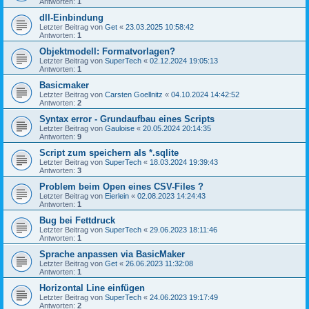
Antworten:
1
dll-Einbindung
Letzter Beitrag von
Get
«
23.03.2025 10:58:42
Antworten:
1
Objektmodell: Formatvorlagen?
Letzter Beitrag von
SuperTech
«
02.12.2024 19:05:13
Antworten:
1
Basicmaker
Letzter Beitrag von
Carsten Goellnitz
«
04.10.2024 14:42:52
Antworten:
2
Syntax error - Grundaufbau eines Scripts
Letzter Beitrag von
Gauloise
«
20.05.2024 20:14:35
Antworten:
9
Script zum speichern als *.sqlite
Letzter Beitrag von
SuperTech
«
18.03.2024 19:39:43
Antworten:
3
Problem beim Open eines CSV-Files ?
Letzter Beitrag von
Eierlein
«
02.08.2023 14:24:43
Antworten:
1
Bug bei Fettdruck
Letzter Beitrag von
SuperTech
«
29.06.2023 18:11:46
Antworten:
1
Sprache anpassen via BasicMaker
Letzter Beitrag von
Get
«
26.06.2023 11:32:08
Antworten:
1
Horizontal Line einfügen
Letzter Beitrag von
SuperTech
«
24.06.2023 19:17:49
Antworten:
2