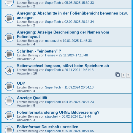
Letzter Beitrag von
SuperTech
«
05.03.2025 15:30:33
Antworten:
2
Anregung: Abschnitte in der Folienübersicht benennen bzw.
anzeigen
Letzter Beitrag von
SuperTech
«
02.02.2025 20:14:34
Antworten:
2
Anregung: Anzeige Beschreibung der Namen vom
Folienlayout
Letzter Beitrag von
mstoetzel
«
19.01.2025 11:45:33
Antworten:
4
Schriften - "einbetten" ?
Letzter Beitrag von
Heinze
«
29.11.2024 17:13:48
Antworten:
2
Seitenwechsel langsam, stürzt beim Speichern ab
Letzter Beitrag von
SuperTech
«
26.11.2024 19:51:13
Antworten:
16
1
2
ODP
Letzter Beitrag von
SuperTech
«
11.09.2024 20:34:18
Antworten:
4
Anzeige Qualität
Letzter Beitrag von
SuperTech
«
04.03.2024 20:24:23
Antworten:
8
Folienformatänderung OHNE Bildverzerung?
Letzter Beitrag von
stascheit
«
05.02.2024 11:49:44
Antworten:
3
Folienformat Dauerhaft umstellen
Letzter Beitrag von
SuperTech
«
25.01.2024 18:24:05