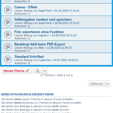
Antworten:
1
Cameo - Effekt
Letzter Beitrag von
SuperTech
«
01.10.2023 17:11:51
Antworten:
1
Stifteingaben rendern und speichern
Letzter Beitrag von
SuperTech
«
30.09.2023 12:11:07
Antworten:
1
Film exportieren ohne Funktion
Letzter Beitrag von
miguel-c
«
19.08.2023 20:11:22
Antworten:
1
Backdrop fehlt beim PDF-Export
Letzter Beitrag von
AMy
«
13.08.2023 11:09:23
Antworten:
7
Standard-Schriftart
Letzter Beitrag von
CyberJoe
«
10.07.2023 16:53:11
Antworten:
2
Neues Thema
27 Themen • Seite
1
von
1
Gehe zu
BERECHTIGUNGEN IN DIESEM FORUM
Sie dürfen
keine
neuen Themen in diesem Forum erstellen.
Sie dürfen
keine
Antworten zu Themen in diesem Forum erstellen.
Sie dürfen Ihre Beiträge in diesem Forum
nicht
ändern.
Sie dürfen Ihre Beiträge in diesem Forum
nicht
löschen.