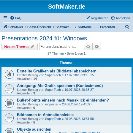
SoftMaker.de
FAQ
Registrieren
Anmelden
S
SoftMaker
Foren-Übersicht
SoftMaker Office 2024
SoftMaker Office 2024 für Windows
Presentations 2024 für Windows
u
Presentations 2024 für Windows
c
Suche
Erweiterte Suche
Neues Thema
h
27 Themen • Seite
1
von
1
e
Themen
Erstellte Grafiken als Bilddatei abspeichern
Letzter Beitrag von
SuperTech
«
17.07.2026 23:15:15
Antworten:
14
Anregung: Als Grafik speichern (Kontextmenü)
Letzter Beitrag von
SuperTech
«
10.07.2026 20:35:27
Antworten:
3
Bullet-Points einzeln nach Mausklick einblenden?
Letzter Beitrag von
einposter
«
28.06.2026 19:41:06
Antworten:
6
Bildnamen in Animationsleiste
Letzter Beitrag von
SuperTech
«
26.05.2026 13:51:58
Antworten:
5
Objekte ausrichten