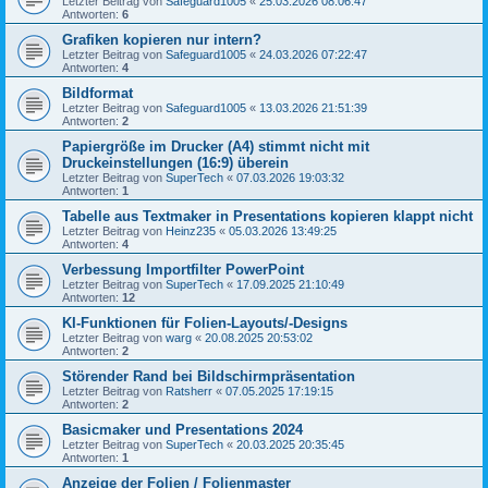
Letzter Beitrag von
Safeguard1005
«
25.03.2026 08:06:47
Antworten:
6
Grafiken kopieren nur intern?
Letzter Beitrag von
Safeguard1005
«
24.03.2026 07:22:47
Antworten:
4
Bildformat
Letzter Beitrag von
Safeguard1005
«
13.03.2026 21:51:39
Antworten:
2
Papiergröße im Drucker (A4) stimmt nicht mit
Druckeinstellungen (16:9) überein
Letzter Beitrag von
SuperTech
«
07.03.2026 19:03:32
Antworten:
1
Tabelle aus Textmaker in Presentations kopieren klappt nicht
Letzter Beitrag von
Heinz235
«
05.03.2026 13:49:25
Antworten:
4
Verbessung Importfilter PowerPoint
Letzter Beitrag von
SuperTech
«
17.09.2025 21:10:49
Antworten:
12
KI-Funktionen für Folien-Layouts/-Designs
Letzter Beitrag von
warg
«
20.08.2025 20:53:02
Antworten:
2
Störender Rand bei Bildschirmpräsentation
Letzter Beitrag von
Ratsherr
«
07.05.2025 17:19:15
Antworten:
2
Basicmaker und Presentations 2024
Letzter Beitrag von
SuperTech
«
20.03.2025 20:35:45
Antworten:
1
Anzeige der Folien / Folienmaster