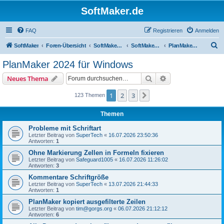
SoftMaker.de
FAQ
Registrieren
Anmelden
S
SoftMaker
Foren-Übersicht
SoftMaker Office 2024
SoftMaker Office 2024 für Windows
PlanMaker 2024 für Windows
u
PlanMaker 2024 für Windows
c
Suche
Erweiterte Suche
Neues Thema
h
e
1
2
3
Nächste
123 Themen
Themen
Probleme mit Schriftart
Letzter Beitrag von
SuperTech
«
16.07.2026 23:50:36
Antworten:
1
Ohne Markierung Zellen in Formeln fixieren
Letzter Beitrag von
Safeguard1005
«
16.07.2026 11:26:02
Antworten:
3
Kommentare Schriftgröße
Letzter Beitrag von
SuperTech
«
13.07.2026 21:44:33
Antworten:
1
PlanMaker kopiert ausgefilterte Zeilen
Letzter Beitrag von
tim@gorgs.org
«
06.07.2026 21:12:12
Antworten:
6