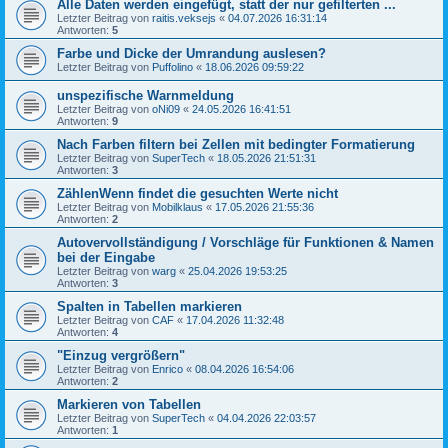
Alle Daten werden eingefügt, statt der nur gefilterten ...
Letzter Beitrag von
raitis.veksejs
«
04.07.2026 16:31:14
Antworten:
5
Farbe und Dicke der Umrandung auslesen?
Letzter Beitrag von
Puffolino
«
18.06.2026 09:59:22
unspezifische Warnmeldung
Letzter Beitrag von
oNi09
«
24.05.2026 16:41:51
Antworten:
9
Nach Farben filtern bei Zellen mit bedingter Formatierung
Letzter Beitrag von
SuperTech
«
18.05.2026 21:51:31
Antworten:
3
ZählenWenn findet die gesuchten Werte nicht
Letzter Beitrag von
Mobilklaus
«
17.05.2026 21:55:36
Antworten:
2
Autovervollständigung / Vorschläge für Funktionen & Namen
bei der Eingabe
Letzter Beitrag von
warg
«
25.04.2026 19:53:25
Antworten:
3
Spalten in Tabellen markieren
Letzter Beitrag von
CAF
«
17.04.2026 11:32:48
Antworten:
4
"Einzug vergrößern"
Letzter Beitrag von
Enrico
«
08.04.2026 16:54:06
Antworten:
2
Markieren von Tabellen
Letzter Beitrag von
SuperTech
«
04.04.2026 22:03:57
Antworten:
1