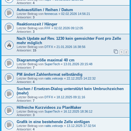
Antworten:
4
Autoausfüllen / Reihen / Datum
Letzter Beitrag von
fennecus
«
02.02.2026 14:56:21
Antworten:
3
Reaktionszeit / Hänger
Letzter Beitrag von
FFF
«
02.02.2026 09:12:05
Antworten:
3
Nach Update auf Rev. 1230 kein gemsichter Font pro Zelle
mehr möglich
Letzter Beitrag von
DTFX
«
21.01.2026 16:38:56
Antworten:
15
1
2
Diagrammgröße maximal 40 cm
Letzter Beitrag von
SuperTech
«
13.01.2026 20:15:48
Antworten:
7
PM ändert Zahlenformat selbständig
Letzter Beitrag von
raitis.veksejs
«
22.12.2025 14:22:32
Antworten:
4
Suchen / Ersetzen-Dialog unterstützt kein Umbruchzeichen
(mehr)
Letzter Beitrag von
DTFX
«
18.12.2025 09:11:16
Antworten:
7
Hilfreiche Kurzvideos zu PlanMaker
Letzter Beitrag von
SuperTech
«
16.12.2025 18:36:12
Antworten:
3
Grafik in eine bestehende Zelle einfügen
Letzter Beitrag von
raitis.veksejs
«
13.12.2025 17:32:54
Antworten:
4