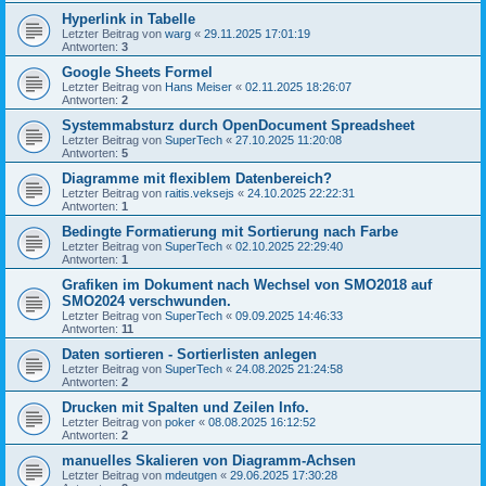
Hyperlink in Tabelle
Letzter Beitrag von
warg
«
29.11.2025 17:01:19
Antworten:
3
Google Sheets Formel
Letzter Beitrag von
Hans Meiser
«
02.11.2025 18:26:07
Antworten:
2
Systemmabsturz durch OpenDocument Spreadsheet
Letzter Beitrag von
SuperTech
«
27.10.2025 11:20:08
Antworten:
5
Diagramme mit flexiblem Datenbereich?
Letzter Beitrag von
raitis.veksejs
«
24.10.2025 22:22:31
Antworten:
1
Bedingte Formatierung mit Sortierung nach Farbe
Letzter Beitrag von
SuperTech
«
02.10.2025 22:29:40
Antworten:
1
Grafiken im Dokument nach Wechsel von SMO2018 auf
SMO2024 verschwunden.
Letzter Beitrag von
SuperTech
«
09.09.2025 14:46:33
Antworten:
11
Daten sortieren - Sortierlisten anlegen
Letzter Beitrag von
SuperTech
«
24.08.2025 21:24:58
Antworten:
2
Drucken mit Spalten und Zeilen Info.
Letzter Beitrag von
poker
«
08.08.2025 16:12:52
Antworten:
2
manuelles Skalieren von Diagramm-Achsen
Letzter Beitrag von
mdeutgen
«
29.06.2025 17:30:28