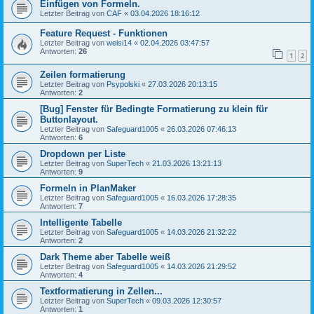
Einfügen von Formeln.
Letzter Beitrag von
CAF
«
03.04.2026 18:16:12
Feature Request - Funktionen
Letzter Beitrag von
weisi14
«
02.04.2026 03:47:57
Antworten:
26
1
2
Zeilen formatierung
Letzter Beitrag von
Psypolski
«
27.03.2026 20:13:15
Antworten:
2
[Bug] Fenster für Bedingte Formatierung zu klein für
Buttonlayout.
Letzter Beitrag von
Safeguard1005
«
26.03.2026 07:46:13
Antworten:
6
Dropdown per Liste
Letzter Beitrag von
SuperTech
«
21.03.2026 13:21:13
Antworten:
9
Formeln in PlanMaker
Letzter Beitrag von
Safeguard1005
«
16.03.2026 17:28:35
Antworten:
7
Intelligente Tabelle
Letzter Beitrag von
Safeguard1005
«
14.03.2026 21:32:22
Antworten:
2
Dark Theme aber Tabelle weiß
Letzter Beitrag von
Safeguard1005
«
14.03.2026 21:29:52
Antworten:
4
Textformatierung in Zellen...
Letzter Beitrag von
SuperTech
«
09.03.2026 12:30:57
Antworten:
1