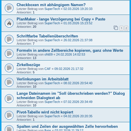
Checkboxen mit abhängigem Namen?
Letzter Beitrag von
SuperTech
«
02.03.2026 19:20:33
Antworten:
1
PlanMaker - lange Verzögerung bei Copy + Paste
Letzter Beitrag von
SuperTech
«
01.03.2026 15:23:52
Antworten:
20
1
2
Schriftfarbe Tabellenüberschriften
Letzter Beitrag von
SuperTech
«
26.02.2026 21:37:08
Antworten:
7
Formeln in andere Zellbereiche kopieren, ganz ohne Werte
Letzter Beitrag von
oNi09
«
24.02.2026 14:02:53
Antworten:
13
Zirkelbezüge
Letzter Beitrag von
CAF
«
09.02.2026 21:17:32
Antworten:
5
Verlinkungen im Arbeitsblatt
Letzter Beitrag von
SuperTech
«
08.02.2026 20:54:40
Antworten:
10
Lange Dateinamen im "Soll überschrieben werden?" Dialog
schneiden Dialogtext ab
Letzter Beitrag von
SuperTech
«
07.02.2026 20:34:49
Antworten:
10
Pivot-Tabelle wird nicht kopiert
Letzter Beitrag von
SuperTech
«
04.02.2026 20:20:35
Antworten:
1
Spalten und Zeilen der ausgewählten Zelle hervorheben
Letzter Beitrag von
flups
«
03.02.2026 11:29:12