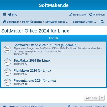
SoftMaker.de
FAQ
Registrieren
Anmelden
S
SoftMaker
Foren-Übersicht
SoftMaker Office 2024
SoftMaker Office 2024 für Linux
u
SoftMaker Office 2024 für Linux
c
Forum
h
e
SoftMaker Office 2024 für Linux (allgemein)
Allgemeine Fragen zu SoftMaker Office 2024 für Linux. Für alles andere bitte
die programmspezifischen Foren benutzen.
Themen:
78
TextMaker 2024 für Linux
Themen:
77
PlanMaker 2024 für Linux
Themen:
27
Presentations 2024 für Linux
Themen:
18
Gehe zu