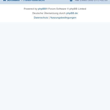
SoftMaker
Foren-Übersicht
Alle Zeiten sind
UTC+02:00
Powered by
phpBB
® Forum Software © phpBB Limited
Deutsche Übersetzung durch
phpBB.de
Datenschutz
|
Nutzungsbedingungen