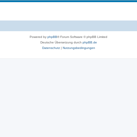
n
e
e
m
n
e
n
Powered by
phpBB
® Forum Software © phpBB Limited
Deutsche Übersetzung durch
phpBB.de
Datenschutz
|
Nutzungsbedingungen