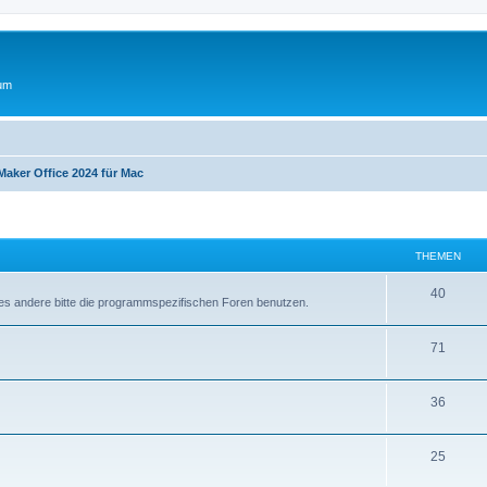
rum
Maker Office 2024 für Mac
THEMEN
T
40
les andere bitte die programmspezifischen Foren benutzen.
h
T
71
e
h
m
T
36
e
e
h
m
n
T
25
e
e
h
m