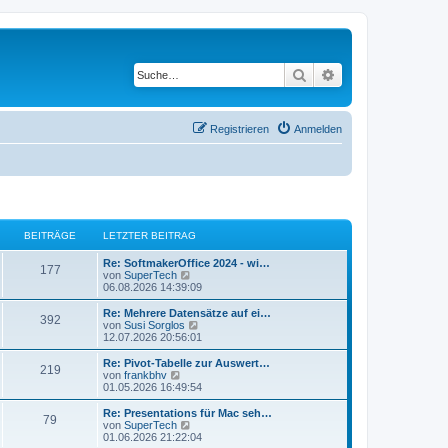
Suche
Erweiterte Suche
Registrieren
Anmelden
BEITRÄGE
LETZTER BEITRAG
L
Re: SoftmakerOffice 2024 - wi…
B
177
e
N
von
SuperTech
t
e
06.08.2026 14:39:09
e
z
u
t
e
L
Re: Mehrere Datensätze auf ei…
B
392
i
e
s
e
N
von
Susi Sorglos
r
t
t
e
12.07.2026 20:56:01
e
t
B
e
z
u
e
r
t
e
L
Re: Pivot-Tabelle zur Auswert…
B
219
i
i
B
r
e
s
e
N
von
frankbhv
t
e
r
t
t
e
01.05.2026 16:49:54
e
r
i
t
B
e
ä
z
u
a
t
e
r
t
e
L
Re: Presentations für Mac seh…
B
g
r
79
i
i
B
r
e
s
g
e
N
von
SuperTech
a
t
e
r
t
t
e
01.06.2026 21:22:04
g
e
r
i
t
B
e
z
u