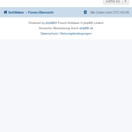
Gehe zu
SoftMaker
Foren-Übersicht
Alle Zeiten sind
UTC+02:00
Powered by
phpBB
® Forum Software © phpBB Limited
Deutsche Übersetzung durch
phpBB.de
Datenschutz
|
Nutzungsbedingungen