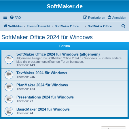
SoftMaker.de
FAQ
Registrieren
Anmelden
S
SoftMaker
Foren-Übersicht
SoftMaker Office 2024
SoftMaker Office 2024 für Windows
u
SoftMaker Office 2024 für Windows
c
Forum
h
e
SoftMaker Office 2024 für Windows (allgemein)
Allgemeine Fragen zu SoftMaker Office 2024 für Windows. Für alles andere
bitte die programmspezifischen Foren benutzen.
Themen:
143
TextMaker 2024 für Windows
Themen:
246
PlanMaker 2024 für Windows
Themen:
123
Presentations 2024 für Windows
Themen:
27
BasicMaker 2024 für Windows
Themen:
24