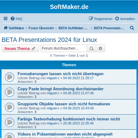
SoftMaker.de
FAQ
Registrieren
Anmelden
S
SoftMaker
Foren-Übersicht
BETA SoftMaker Office 2024 für Linux
BETA Presentations 2024 für Linux
u
BETA Presentations 2024 für Linux
c
Suche
Erweiterte Suche
Neues Thema
h
6 Themen • Seite
1
von
1
e
Themen
Formatierungen lassen sich nicht übertragen
Letzter Beitrag von
miguel-c
«
04.06.2023 21:28:17
Antworten:
3
Copy Paste bringt Anordnung durcheinander
Letzter Beitrag von
miguel-c
«
04.06.2023 21:07:46
Antworten:
3
Gruppierte Objekte lassen sich nicht formatieren
Letzter Beitrag von
miguel-c
«
04.06.2023 10:43:49
Antworten:
3
Farbige Textvorhebung funktioniert noch immer nicht
Letzter Beitrag von
miguel-c
«
20.05.2023 22:35:40
Antworten:
1
Videos in Präsentationen werden nicht abgespielt