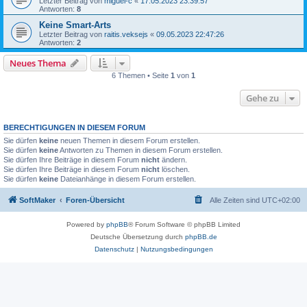
Letzter Beitrag von
miguel-c
«
17.05.2023 23:39:57
Antworten:
8
Keine Smart-Arts
Letzter Beitrag von
raitis.veksejs
«
09.05.2023 22:47:26
Antworten:
2
Neues Thema
6 Themen • Seite
1
von
1
Gehe zu
BERECHTIGUNGEN IN DIESEM FORUM
Sie dürfen
keine
neuen Themen in diesem Forum erstellen.
Sie dürfen
keine
Antworten zu Themen in diesem Forum erstellen.
Sie dürfen Ihre Beiträge in diesem Forum
nicht
ändern.
Sie dürfen Ihre Beiträge in diesem Forum
nicht
löschen.
Sie dürfen
keine
Dateianhänge in diesem Forum erstellen.
SoftMaker
Foren-Übersicht
Alle Zeiten sind
UTC+02:00
Powered by
phpBB
® Forum Software © phpBB Limited
Deutsche Übersetzung durch
phpBB.de
Datenschutz
|
Nutzungsbedingungen