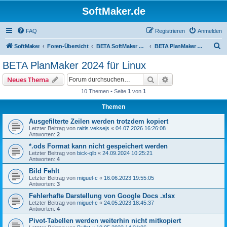
SoftMaker.de
FAQ
Registrieren
Anmelden
S
SoftMaker
Foren-Übersicht
BETA SoftMaker Office 2024 für Linux
BETA PlanMaker 2024 für Linux
u
BETA PlanMaker 2024 für Linux
c
Suche
Erweiterte Suche
Neues Thema
h
10 Themen • Seite
1
von
1
e
Themen
Ausgefilterte Zeilen werden trotzdem kopiert
Letzter Beitrag von
raitis.veksejs
«
04.07.2026 16:26:08
Antworten:
2
*.ods Format kann nicht gespeichert werden
Letzter Beitrag von
bick-qlb
«
24.09.2024 10:25:21
Antworten:
4
Bild Fehlt
Letzter Beitrag von
miguel-c
«
16.06.2023 19:55:05
Antworten:
3
Fehlerhafte Darstellung von Google Docs .xlsx
Letzter Beitrag von
miguel-c
«
24.05.2023 18:45:37
Antworten:
4
Pivot-Tabellen werden weiterhin nicht mitkopiert