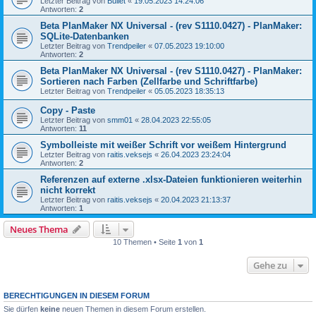
Letzter Beitrag von
Bullet
«
19.05.2023 14:24:06
Antworten:
2
Beta PlanMaker NX Universal - (rev S1110.0427) - PlanMaker:
SQLite-Datenbanken
Letzter Beitrag von
Trendpeiler
«
07.05.2023 19:10:00
Antworten:
2
Beta PlanMaker NX Universal - (rev S1110.0427) - PlanMaker:
Sortieren nach Farben (Zellfarbe und Schriftfarbe)
Letzter Beitrag von
Trendpeiler
«
05.05.2023 18:35:13
Copy - Paste
Letzter Beitrag von
smm01
«
28.04.2023 22:55:05
Antworten:
11
Symbolleiste mit weißer Schrift vor weißem Hintergrund
Letzter Beitrag von
raitis.veksejs
«
26.04.2023 23:24:04
Antworten:
2
Referenzen auf externe .xlsx-Dateien funktionieren weiterhin
nicht korrekt
Letzter Beitrag von
raitis.veksejs
«
20.04.2023 21:13:37
Antworten:
1
Neues Thema
10 Themen • Seite
1
von
1
Gehe zu
BERECHTIGUNGEN IN DIESEM FORUM
Sie dürfen
keine
neuen Themen in diesem Forum erstellen.