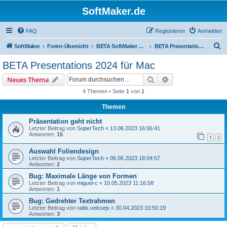
SoftMaker.de
FAQ
Registrieren
Anmelden
S
SoftMaker
Foren-Übersicht
BETA SoftMaker Office 2024 für Mac
BETA Presentations 2024 für Mac
u
BETA Presentations 2024 für Mac
c
Suche
Erweiterte Suche
Neues Thema
h
4 Themen • Seite
1
von
1
e
Themen
Präsentation geht nicht
Letzter Beitrag von
SuperTech
«
13.06.2023 16:06:41
Antworten:
15
1
2
Auswahl Foliendesign
Letzter Beitrag von
SuperTech
«
06.06.2023 18:04:57
Antworten:
2
Bug: Maximale Länge von Formen
Letzter Beitrag von
miguel-c
«
10.05.2023 11:16:58
Antworten:
1
Bug: Gedrehter Textrahmen
Letzter Beitrag von
raitis.veksejs
«
30.04.2023 10:50:19
Antworten:
3