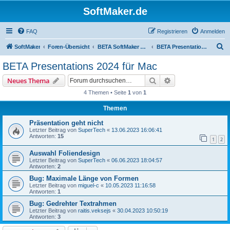
SoftMaker.de
FAQ
Registrieren
Anmelden
S
SoftMaker
Foren-Übersicht
BETA SoftMaker Office 2024 für Mac
BETA Presentations 2024 für Mac
u
BETA Presentations 2024 für Mac
c
Suche
Erweiterte Suche
Neues Thema
h
4 Themen • Seite
1
von
1
e
Themen
Präsentation geht nicht
Letzter Beitrag von
SuperTech
«
13.06.2023 16:06:41
Antworten:
15
1
2
Auswahl Foliendesign
Letzter Beitrag von
SuperTech
«
06.06.2023 18:04:57
Antworten:
2
Bug: Maximale Länge von Formen
Letzter Beitrag von
miguel-c
«
10.05.2023 11:16:58
Antworten:
1
Bug: Gedrehter Textrahmen
Letzter Beitrag von
raitis.veksejs
«
30.04.2023 10:50:19
Antworten:
3