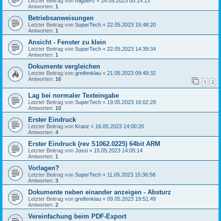
Letzter Beitrag von
miguel-c
«
24.05.2023 00:14:13
Antworten:
1
Betriebsanweisungen
Letzter Beitrag von
SuperTech
«
22.05.2023 15:48:20
Antworten:
1
Ansicht - Fenster zu klein
Letzter Beitrag von
SuperTech
«
22.05.2023 14:39:34
Antworten:
1
Dokumente vergleichen
Letzter Beitrag von
greifenklau
«
21.05.2023 09:49:32
Antworten:
16
1
2
Lag bei normaler Texteingabe
Letzter Beitrag von
SuperTech
«
19.05.2023 16:02:28
Antworten:
10
Erster Eindruck
Letzter Beitrag von
Kranz
«
16.05.2023 14:00:20
Antworten:
4
Erster Eindruck (rev S1062.0225) 64bit ARM
Letzter Beitrag von
Jossi
«
15.05.2023 14:05:14
Antworten:
1
Vorlagen?
Letzter Beitrag von
SuperTech
«
11.05.2023 15:36:58
Antworten:
3
Dokumente neben einander anzeigen - Absturz
Letzter Beitrag von
greifenklau
«
09.05.2023 19:51:49
Antworten:
2
Vereinfachung beim PDF-Export