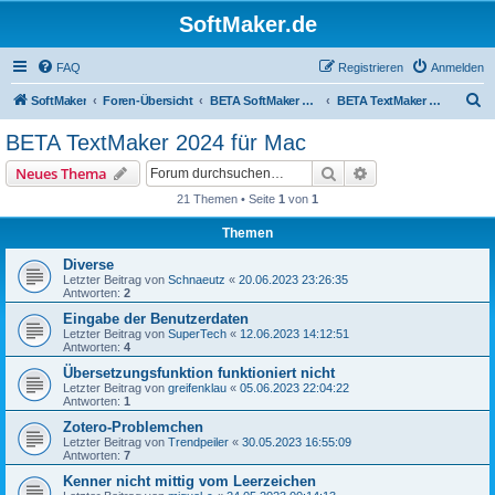
SoftMaker.de
FAQ
Registrieren
Anmelden
S
SoftMaker
Foren-Übersicht
BETA SoftMaker Office 2024 für Mac
BETA TextMaker 2024 für Mac
u
BETA TextMaker 2024 für Mac
c
Suche
Erweiterte Suche
Neues Thema
h
21 Themen • Seite
1
von
1
e
Themen
Diverse
Letzter Beitrag von
Schnaeutz
«
20.06.2023 23:26:35
Antworten:
2
Eingabe der Benutzerdaten
Letzter Beitrag von
SuperTech
«
12.06.2023 14:12:51
Antworten:
4
Übersetzungsfunktion funktioniert nicht
Letzter Beitrag von
greifenklau
«
05.06.2023 22:04:22
Antworten:
1
Zotero-Problemchen
Letzter Beitrag von
Trendpeiler
«
30.05.2023 16:55:09
Antworten:
7
Kenner nicht mittig vom Leerzeichen