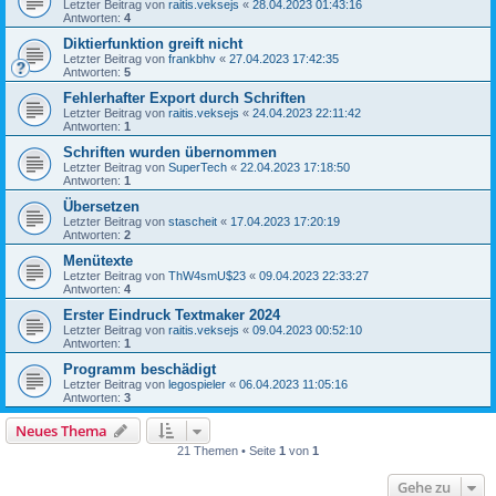
Letzter Beitrag von
raitis.veksejs
«
28.04.2023 01:43:16
Antworten:
4
Diktierfunktion greift nicht
Letzter Beitrag von
frankbhv
«
27.04.2023 17:42:35
Antworten:
5
Fehlerhafter Export durch Schriften
Letzter Beitrag von
raitis.veksejs
«
24.04.2023 22:11:42
Antworten:
1
Schriften wurden übernommen
Letzter Beitrag von
SuperTech
«
22.04.2023 17:18:50
Antworten:
1
Übersetzen
Letzter Beitrag von
stascheit
«
17.04.2023 17:20:19
Antworten:
2
Menütexte
Letzter Beitrag von
ThW4smU$23
«
09.04.2023 22:33:27
Antworten:
4
Erster Eindruck Textmaker 2024
Letzter Beitrag von
raitis.veksejs
«
09.04.2023 00:52:10
Antworten:
1
Programm beschädigt
Letzter Beitrag von
legospieler
«
06.04.2023 11:05:16
Antworten:
3
Neues Thema
21 Themen • Seite
1
von
1
Gehe zu