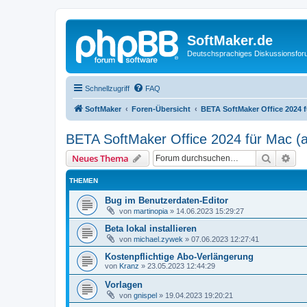
SoftMaker.de
Deutschsprachiges Diskussionsfo
Schnellzugriff
FAQ
SoftMaker
Foren-Übersicht
BETA SoftMaker Office 2024 
BETA SoftMaker Office 2024 für Mac (a
Suche
Erw
Neues Thema
THEMEN
Bug im Benutzerdaten-Editor
von
martinopia
»
14.06.2023 15:29:27
Beta lokal installieren
von
michael.zywek
»
07.06.2023 12:27:41
Kostenpflichtige Abo-Verlängerung
von
Kranz
»
23.05.2023 12:44:29
Vorlagen
von
gnispel
»
19.04.2023 19:20:21