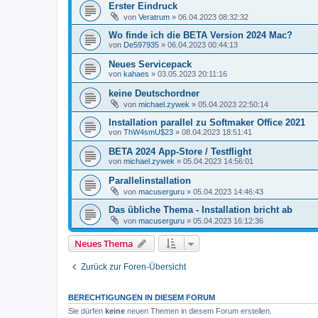
Erster Eindruck
von
Veratrum
»
06.04.2023 08:32:32
Wo finde ich die BETA Version 2024 Mac?
von
De597935
»
06.04.2023 00:44:13
Neues Servicepack
von
kahaes
»
03.05.2023 20:11:16
keine Deutschordner
von
michael.zywek
»
05.04.2023 22:50:14
Installation parallel zu Softmaker Office 2021
von
ThW4smU$23
»
08.04.2023 18:51:41
BETA 2024 App-Store / Testflight
von
michael.zywek
»
05.04.2023 14:56:01
Parallelinstallation
von
macuserguru
»
05.04.2023 14:46:43
Das übliche Thema - Installation bricht ab
von
macuserguru
»
05.04.2023 16:12:36
Neues Thema
Zurück zur Foren-Übersicht
BERECHTIGUNGEN IN DIESEM FORUM
Sie dürfen
keine
neuen Themen in diesem Forum erstellen.