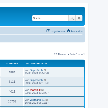
Suche
Erweiterte Suche
Registrieren
Anmelden
12 Themen • Seite
1
von
1
ZUGRIFFE
LETZTER BEITRAG
L
von
SuperTech
Z
6585
e
15.06.2023 15:57:28
t
u
z
L
von
SuperTech
Z
8111
t
e
09.06.2023 12:11:50
g
e
t
r
u
z
L
von
martin-k
r
B
Z
4011
t
e
23.05.2023 13:38:27
e
g
e
t
i
i
r
u
z
t
L
von
Wolfgang-51
r
B
Z
10753
t
r
e
f
16.05.2023 06:12:17
e
g
e
a
t
i
i
r
u
g