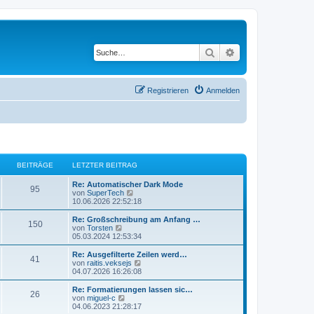
Suche
Erweiterte Suche
Registrieren
Anmelden
BEITRÄGE
LETZTER BEITRAG
L
Re: Automatischer Dark Mode
B
95
e
N
von
SuperTech
t
e
10.06.2026 22:52:18
e
z
u
t
e
L
Re: Großschreibung am Anfang …
B
150
i
e
s
e
N
von
Torsten
r
t
t
e
05.03.2024 12:53:34
e
t
B
e
z
u
e
r
t
e
L
Re: Ausgefilterte Zeilen werd…
B
41
i
i
B
r
e
s
e
N
von
raitis.veksejs
t
e
r
t
t
e
04.07.2026 16:26:08
e
r
i
t
B
e
ä
z
u
a
t
e
r
t
e
L
Re: Formatierungen lassen sic…
B
g
r
26
i
i
B
r
e
s
g
e
N
von
miguel-c
a
t
e
r
t
t
e
04.06.2023 21:28:17
g
e
r
i
t
B
e
z
u