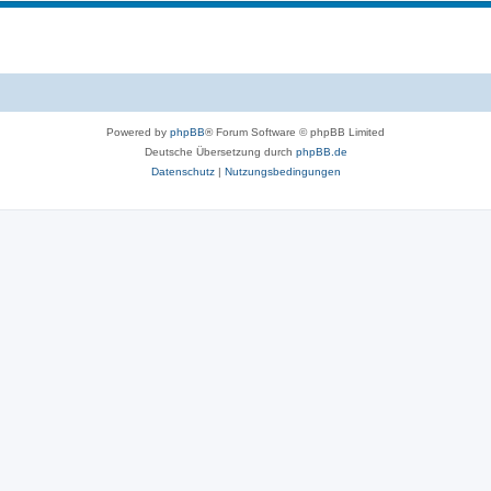
n
e
e
m
n
e
n
Powered by
phpBB
® Forum Software © phpBB Limited
Deutsche Übersetzung durch
phpBB.de
Datenschutz
|
Nutzungsbedingungen