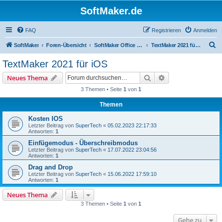
SoftMaker.de
FAQ
Registrieren
Anmelden
S
SoftMaker
Foren-Übersicht
SoftMaker Office 2021 für iOS
TextMaker 2021 für iOS
u
TextMaker 2021 für iOS
c
Suche
Erweiterte Suche
Neues Thema
h
3 Themen • Seite
1
von
1
e
Themen
Kosten IOS
Letzter Beitrag von
SuperTech
«
05.02.2023 22:17:33
Antworten:
1
Einfügemodus - Überschreibmodus
Letzter Beitrag von
SuperTech
«
17.07.2022 23:04:56
Antworten:
1
Drag and Drop
Letzter Beitrag von
SuperTech
«
15.06.2022 17:59:10
Antworten:
1
Neues Thema
3 Themen • Seite
1
von
1
Gehe zu