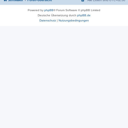
SoftMaker
Foren-Übersicht
Alle Zeiten sind
UTC+02:00
Powered by
phpBB
® Forum Software © phpBB Limited
Deutsche Übersetzung durch
phpBB.de
Datenschutz
|
Nutzungsbedingungen