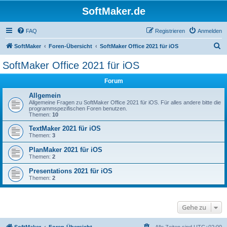
SoftMaker.de
FAQ
Registrieren
Anmelden
S
SoftMaker
Foren-Übersicht
SoftMaker Office 2021 für iOS
u
SoftMaker Office 2021 für iOS
c
Forum
h
e
Allgemein
Allgemeine Fragen zu SoftMaker Office 2021 für iOS. Für alles andere bitte die
programmspezifischen Foren benutzen.
Themen:
10
TextMaker 2021 für iOS
Themen:
3
PlanMaker 2021 für iOS
Themen:
2
Presentations 2021 für iOS
Themen:
2
Gehe zu