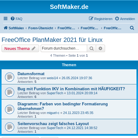
SoftMaker.de
FAQ
Registrieren
Anmelden
S
SoftMaker
Foren-Übersicht
FreeOffice 2021
FreeOffice 2021 für Linux
FreeOffice PlanMaker 2021 für Linux
u
FreeOffice PlanMaker 2021 für Linux
c
Suche
Erweiterte Suche
Neues Thema
h
4 Themen • Seite
1
von
1
e
Themen
Datumsformat
Letzter Beitrag von
weisi14
«
26.05.2024 19:07:36
Antworten:
5
Bug mit Funktion IKV in Kombination mit HÄUFIGKEIT?
Letzter Beitrag von
SuperTech
«
13.01.2024 20:09:14
Antworten:
6
Diagramm: Farben von bedingter Formatierung
übernehmen?
Letzter Beitrag von
miguel-c
«
24.11.2023 23:45:35
Antworten:
1
Seitenvorschau zeigt falsches Layout
Letzter Beitrag von
SuperTech
«
24.12.2021 14:38:52
Antworten:
1