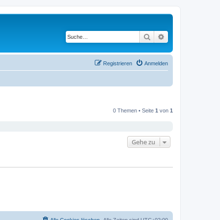
Suche
Erweiterte Suche
Registrieren
Anmelden
0 Themen • Seite
1
von
1
Gehe zu