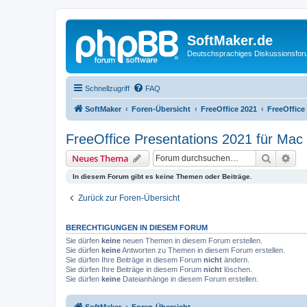
SoftMaker.de
Deutschsprachiges Diskussionsfo
Schnellzugriff
FAQ
SoftMaker
Foren-Übersicht
FreeOffice 2021
FreeOffice
FreeOffice Presentations 2021 für Mac
Suche
Erw
Neues Thema
In diesem Forum gibt es keine Themen oder Beiträge.
Zurück zur Foren-Übersicht
BERECHTIGUNGEN IN DIESEM FORUM
Sie dürfen
keine
neuen Themen in diesem Forum erstellen.
Sie dürfen
keine
Antworten zu Themen in diesem Forum erstellen.
Sie dürfen Ihre Beiträge in diesem Forum
nicht
ändern.
Sie dürfen Ihre Beiträge in diesem Forum
nicht
löschen.
Sie dürfen
keine
Dateianhänge in diesem Forum erstellen.