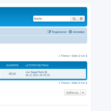
Suche
Erweiterte Suche
Registrieren
Anmelden
1 Thema • Seite
1
von
1
ZUGRIFFE
LETZTER BEITRAG
L
von
SuperTech
Z
8016
e
26.11.2021 20:33:16
t
u
z
1 Thema • Seite
1
von
1
t
g
e
r
Gehe zu
r
B
e
i
i
t
r
f
a
g