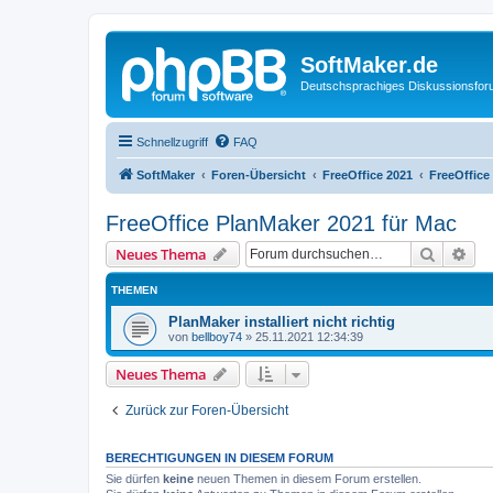
SoftMaker.de
Deutschsprachiges Diskussionsfo
Schnellzugriff
FAQ
SoftMaker
Foren-Übersicht
FreeOffice 2021
FreeOffice
FreeOffice PlanMaker 2021 für Mac
Suche
Erw
Neues Thema
THEMEN
PlanMaker installiert nicht richtig
von
bellboy74
»
25.11.2021 12:34:39
Neues Thema
Zurück zur Foren-Übersicht
BERECHTIGUNGEN IN DIESEM FORUM
Sie dürfen
keine
neuen Themen in diesem Forum erstellen.