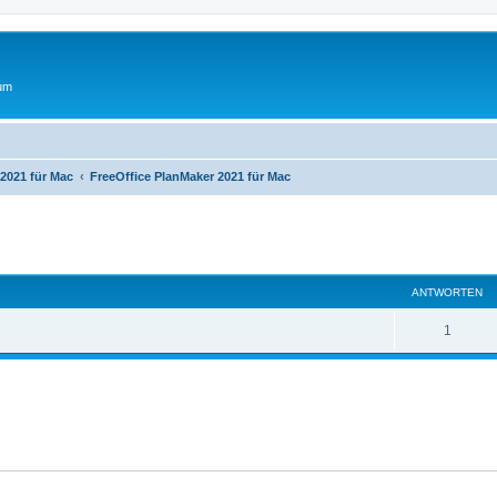
rum
 2021 für Mac
FreeOffice PlanMaker 2021 für Mac
eiterte Suche
ANTWORTEN
A
1
n
t
w
o
r