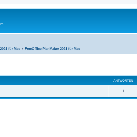
rum
 2021 für Mac
FreeOffice PlanMaker 2021 für Mac
eiterte Suche
ANTWORTEN
A
1
n
t
w
o
r