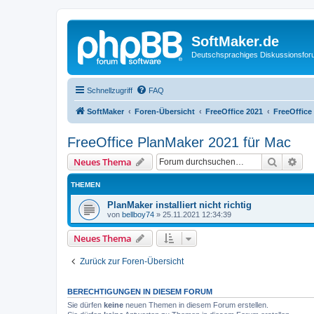
SoftMaker.de
Deutschsprachiges Diskussionsfo
Schnellzugriff
FAQ
SoftMaker
Foren-Übersicht
FreeOffice 2021
FreeOffice
FreeOffice PlanMaker 2021 für Mac
Suche
Erw
Neues Thema
THEMEN
PlanMaker installiert nicht richtig
von
bellboy74
»
25.11.2021 12:34:39
Neues Thema
Zurück zur Foren-Übersicht
BERECHTIGUNGEN IN DIESEM FORUM
Sie dürfen
keine
neuen Themen in diesem Forum erstellen.