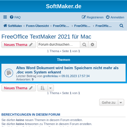
SoftMaker.de
FAQ
Registrieren
Anmelden
S
SoftMaker
Foren-Übersicht
FreeOffice 2021
FreeOffice 2021 für Mac
FreeOffice TextMaker 2021 für Mac
u
FreeOffice TextMaker 2021 für Mac
c
Suche
Erweiterte Suche
Neues Thema
h
1 Thema • Seite
1
von
1
e
Themen
Altes Word Dokument wird beim Speichern nicht mehr als
.doc vom System erkannt
Letzter Beitrag von
greifenklau
«
09.01.2023 17:57:34
Antworten:
9
Neues Thema
1 Thema • Seite
1
von
1
Gehe zu
BERECHTIGUNGEN IN DIESEM FORUM
Sie dürfen
keine
neuen Themen in diesem Forum erstellen.
Sie dürfen
keine
Antworten zu Themen in diesem Forum erstellen.