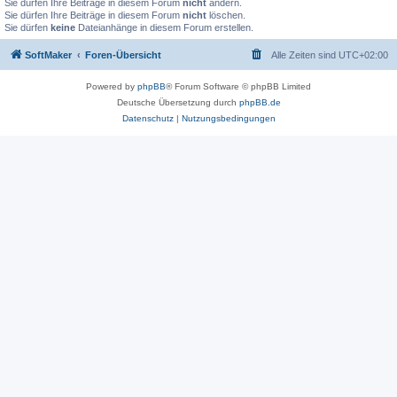
Sie dürfen Ihre Beiträge in diesem Forum
nicht
ändern.
Sie dürfen Ihre Beiträge in diesem Forum
nicht
löschen.
Sie dürfen
keine
Dateianhänge in diesem Forum erstellen.
SoftMaker
Foren-Übersicht
Alle Zeiten sind
UTC+02:00
Powered by
phpBB
® Forum Software © phpBB Limited
Deutsche Übersetzung durch
phpBB.de
Datenschutz
|
Nutzungsbedingungen