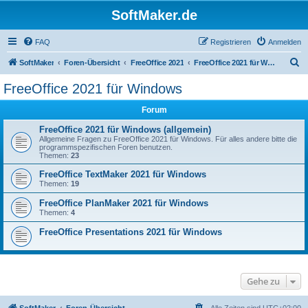
SoftMaker.de
FAQ
Registrieren
Anmelden
S
SoftMaker
Foren-Übersicht
FreeOffice 2021
FreeOffice 2021 für Windows
u
FreeOffice 2021 für Windows
c
Forum
h
e
FreeOffice 2021 für Windows (allgemein)
Allgemeine Fragen zu FreeOffice 2021 für Windows. Für alles andere bitte die
programmspezifischen Foren benutzen.
Themen:
23
FreeOffice TextMaker 2021 für Windows
Themen:
19
FreeOffice PlanMaker 2021 für Windows
Themen:
4
FreeOffice Presentations 2021 für Windows
Gehe zu