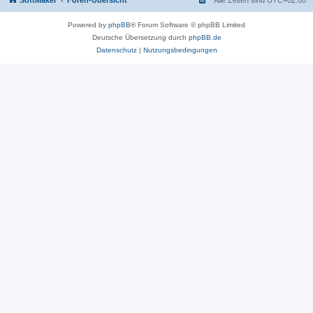
SoftMaker
Foren-Übersicht
Alle Zeiten sind
UTC+02:00
Powered by
phpBB
® Forum Software © phpBB Limited
Deutsche Übersetzung durch
phpBB.de
Datenschutz
|
Nutzungsbedingungen