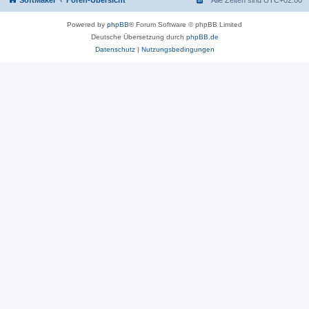
SoftMaker
Foren-Übersicht
Alle Zeiten sind
UTC+02:00
Powered by
phpBB
® Forum Software © phpBB Limited
Deutsche Übersetzung durch
phpBB.de
Datenschutz
|
Nutzungsbedingungen