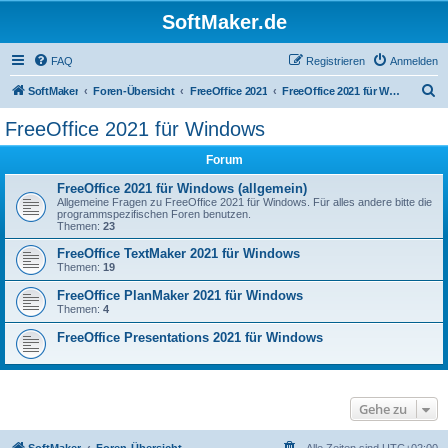
SoftMaker.de
FAQ
Registrieren
Anmelden
S
SoftMaker
Foren-Übersicht
FreeOffice 2021
FreeOffice 2021 für Windows
u
FreeOffice 2021 für Windows
c
Forum
h
e
FreeOffice 2021 für Windows (allgemein)
Allgemeine Fragen zu FreeOffice 2021 für Windows. Für alles andere bitte die
programmspezifischen Foren benutzen.
Themen:
23
FreeOffice TextMaker 2021 für Windows
Themen:
19
FreeOffice PlanMaker 2021 für Windows
Themen:
4
FreeOffice Presentations 2021 für Windows
Gehe zu