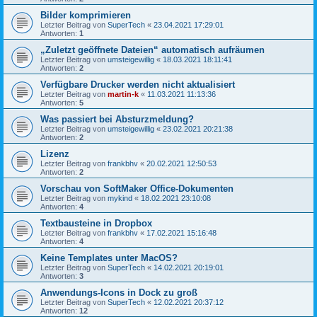
Bilder komprimieren
Letzter Beitrag von
SuperTech
«
23.04.2021 17:29:01
Antworten:
1
„Zuletzt geöffnete Dateien“ automatisch aufräumen
Letzter Beitrag von
umsteigewillig
«
18.03.2021 18:11:41
Antworten:
2
Verfügbare Drucker werden nicht aktualisiert
Letzter Beitrag von
martin-k
«
11.03.2021 11:13:36
Antworten:
5
Was passiert bei Absturzmeldung?
Letzter Beitrag von
umsteigewillig
«
23.02.2021 20:21:38
Antworten:
2
Lizenz
Letzter Beitrag von
frankbhv
«
20.02.2021 12:50:53
Antworten:
2
Vorschau von SoftMaker Office-Dokumenten
Letzter Beitrag von
mykind
«
18.02.2021 23:10:08
Antworten:
4
Textbausteine in Dropbox
Letzter Beitrag von
frankbhv
«
17.02.2021 15:16:48
Antworten:
4
Keine Templates unter MacOS?
Letzter Beitrag von
SuperTech
«
14.02.2021 20:19:01
Antworten:
3
Anwendungs-Icons in Dock zu groß
Letzter Beitrag von
SuperTech
«
12.02.2021 20:37:12
Antworten:
12