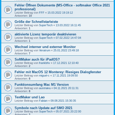
Fehler Öffnen Dokumente (MS-Office - softmaker Office 2021
professional)
Letzter Beitrag von
FFF
«
15.03.2022 19:19:12
Antworten:
10
Größe der Schnellstarleiste
Letzter Beitrag von
SuperTech
«
13.03.2022 16:11:45
Antworten:
1
aktivierte Lizenz temporär deaktivieren
Letzter Beitrag von
SuperTech
«
07.02.2022 14:47:04
Antworten:
1
Wechsel interner und externer Monitor
Letzter Beitrag von
Veratrum
«
25.01.2022 23:49:18
Antworten:
7
SoftMaker auch für iPadOS?
Letzter Beitrag von
frankbhv
«
17.12.2021 12:10:40
Antworten:
2
Fehler mit MacOS 12 Monterey: Riesiges Dialogfenster
Letzter Beitrag von
miguel-c
«
17.11.2021 19:09:50
Antworten:
8
Funktionsumfang Mac M1 Version
Letzter Beitrag von
austriaka
«
04.11.2021 20:11:31
Antworten:
8
TextMaker und Lao
Letzter Beitrag von
Fabian
«
09.08.2021 15:30:35
Symbole nach Update auf SMO 2021
Letzter Beitrag von
SuperTech
«
05.07.2021 20:22:00
Antworten:
2