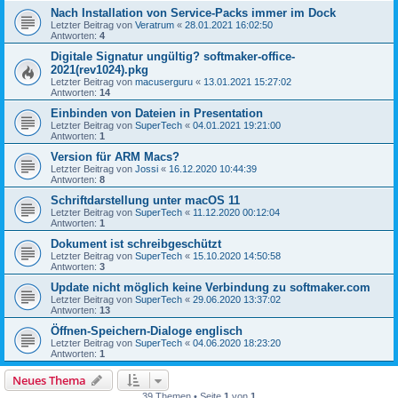
Nach Installation von Service-Packs immer im Dock
Letzter Beitrag von
Veratrum
«
28.01.2021 16:02:50
Antworten:
4
Digitale Signatur ungültig? softmaker-office-
2021(rev1024).pkg
Letzter Beitrag von
macuserguru
«
13.01.2021 15:27:02
Antworten:
14
Einbinden von Dateien in Presentation
Letzter Beitrag von
SuperTech
«
04.01.2021 19:21:00
Antworten:
1
Version für ARM Macs?
Letzter Beitrag von
Jossi
«
16.12.2020 10:44:39
Antworten:
8
Schriftdarstellung unter macOS 11
Letzter Beitrag von
SuperTech
«
11.12.2020 00:12:04
Antworten:
1
Dokument ist schreibgeschützt
Letzter Beitrag von
SuperTech
«
15.10.2020 14:50:58
Antworten:
3
Update nicht möglich keine Verbindung zu softmaker.com
Letzter Beitrag von
SuperTech
«
29.06.2020 13:37:02
Antworten:
13
Öffnen-Speichern-Dialoge englisch
Letzter Beitrag von
SuperTech
«
04.06.2020 18:23:20
Antworten:
1
Neues Thema
39 Themen • Seite
1
von
1