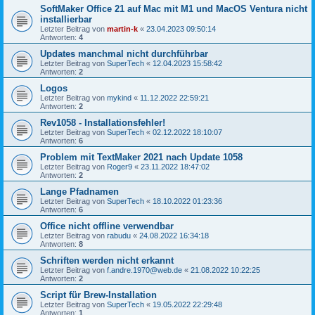
SoftMaker Office 21 auf Mac mit M1 und MacOS Ventura nicht
installierbar
Letzter Beitrag von
martin-k
«
23.04.2023 09:50:14
Antworten:
4
Updates manchmal nicht durchführbar
Letzter Beitrag von
SuperTech
«
12.04.2023 15:58:42
Antworten:
2
Logos
Letzter Beitrag von
mykind
«
11.12.2022 22:59:21
Antworten:
2
Rev1058 - Installationsfehler!
Letzter Beitrag von
SuperTech
«
02.12.2022 18:10:07
Antworten:
6
Problem mit TextMaker 2021 nach Update 1058
Letzter Beitrag von
Roger9
«
23.11.2022 18:47:02
Antworten:
2
Lange Pfadnamen
Letzter Beitrag von
SuperTech
«
18.10.2022 01:23:36
Antworten:
6
Office nicht offline verwendbar
Letzter Beitrag von
rabudu
«
24.08.2022 16:34:18
Antworten:
8
Schriften werden nicht erkannt
Letzter Beitrag von
f.andre.1970@web.de
«
21.08.2022 10:22:25
Antworten:
2
Script für Brew-Installation
Letzter Beitrag von
SuperTech
«
19.05.2022 22:29:48
Antworten:
1