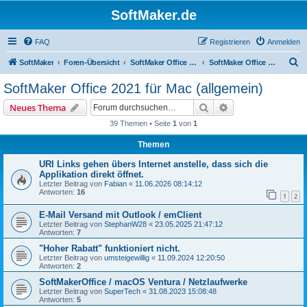
SoftMaker.de
FAQ
Registrieren
Anmelden
S
SoftMaker
Foren-Übersicht
SoftMaker Office 2021 für Mac
SoftMaker Office 2021 für Mac (allgemein)
u
SoftMaker Office 2021 für Mac (allgemein)
c
Suche
Erweiterte Suche
Neues Thema
h
39 Themen • Seite
1
von
1
e
Themen
URI Links gehen übers Internet anstelle, dass sich die
Applikation direkt öffnet.
Letzter Beitrag von
Fabian
«
11.06.2026 08:14:12
Antworten:
16
1
2
E-Mail Versand mit Outlook / emClient
Letzter Beitrag von
StephanW28
«
23.05.2025 21:47:12
Antworten:
7
"Hoher Rabatt" funktioniert nicht.
Letzter Beitrag von
umsteigewillig
«
11.09.2024 12:20:50
Antworten:
2
SoftMakerOffice / macOS Ventura / Netzlaufwerke
Letzter Beitrag von
SuperTech
«
31.08.2023 15:08:48
Antworten:
5