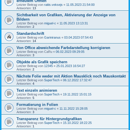
erneutem Öffnen
Letzter Beitrag von
raitis.veksejs
«
11.05.2023 21:54:00
Antworten:
13
Sichtbarkeit von Grafiken, Aktivierung der Anzeige von
Bildern
Letzter Beitrag von
miguel-c
«
11.05.2023 13:13:31
Antworten:
2
Standardschrift
Letzter Beitrag von
Gariniranus
«
03.04.2023 07:54:43
Antworten:
14
Von Office abweichende Farbdarstellung korrigieren
Letzter Beitrag von
CaRu
«
06.02.2023 09:29:05
Antworten:
3
Objekte als Grafik speichern
Letzter Beitrag von
12345
«
25.01.2023 16:54:27
Antworten:
2
Nächste Folie weder mit Aktion Mausklick noch Mauskontakt
Letzter Beitrag von
SuperTech
«
06.12.2022 17:32:47
Antworten:
4
Text einzeln animieren
Letzter Beitrag von
SuperTech
«
19.11.2022 15:01:15
Antworten:
5
Formatierung in Folien
Letzter Beitrag von
miguel-c
«
11.11.2022 15:28:05
Antworten:
3
Transparenz für Hintergrundgrafiken
Letzter Beitrag von
SuperTech
«
15.10.2022 18:22:25
Antworten:
1