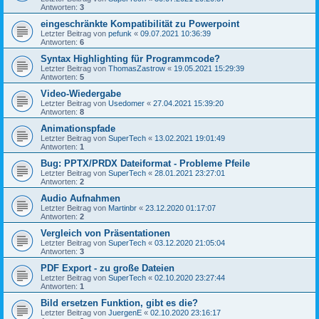
Antworten:
3
eingeschränkte Kompatibilität zu Powerpoint
Letzter Beitrag von
pefunk
«
09.07.2021 10:36:39
Antworten:
6
Syntax Highlighting für Programmcode?
Letzter Beitrag von
ThomasZastrow
«
19.05.2021 15:29:39
Antworten:
5
Video-Wiedergabe
Letzter Beitrag von
Usedomer
«
27.04.2021 15:39:20
Antworten:
8
Animationspfade
Letzter Beitrag von
SuperTech
«
13.02.2021 19:01:49
Antworten:
1
Bug: PPTX/PRDX Dateiformat - Probleme Pfeile
Letzter Beitrag von
SuperTech
«
28.01.2021 23:27:01
Antworten:
2
Audio Aufnahmen
Letzter Beitrag von
Martinbr
«
23.12.2020 01:17:07
Antworten:
2
Vergleich von Präsentationen
Letzter Beitrag von
SuperTech
«
03.12.2020 21:05:04
Antworten:
3
PDF Export - zu große Dateien
Letzter Beitrag von
SuperTech
«
02.10.2020 23:27:44
Antworten:
1
Bild ersetzen Funktion, gibt es die?
Letzter Beitrag von
JuergenE
«
02.10.2020 23:16:17