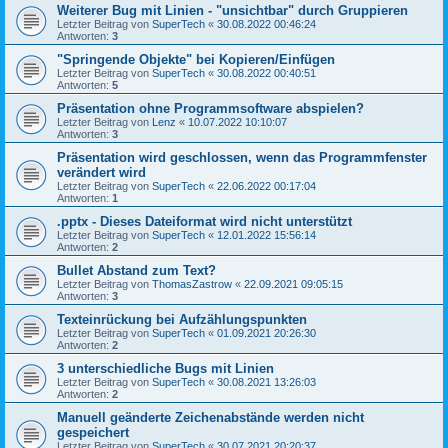
Weiterer Bug mit Linien - "unsichtbar" durch Gruppieren
Letzter Beitrag von
SuperTech
«
30.08.2022 00:46:24
Antworten:
3
"Springende Objekte" bei Kopieren/Einfügen
Letzter Beitrag von
SuperTech
«
30.08.2022 00:40:51
Antworten:
5
Präsentation ohne Programmsoftware abspielen?
Letzter Beitrag von
Lenz
«
10.07.2022 10:10:07
Antworten:
3
Präsentation wird geschlossen, wenn das Programmfenster
verändert wird
Letzter Beitrag von
SuperTech
«
22.06.2022 00:17:04
Antworten:
1
.pptx - Dieses Dateiformat wird nicht unterstützt
Letzter Beitrag von
SuperTech
«
12.01.2022 15:56:14
Antworten:
2
Bullet Abstand zum Text?
Letzter Beitrag von
ThomasZastrow
«
22.09.2021 09:05:15
Antworten:
3
Texteinrückung bei Aufzählungspunkten
Letzter Beitrag von
SuperTech
«
01.09.2021 20:26:30
Antworten:
2
3 unterschiedliche Bugs mit Linien
Letzter Beitrag von
SuperTech
«
30.08.2021 13:26:03
Antworten:
2
Manuell geänderte Zeichenabstände werden nicht
gespeichert
Letzter Beitrag von
SuperTech
«
30.07.2021 20:20:37