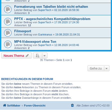
Antworten:
2
Formatierung von Tabellen bleibt nicht erhalten
Letzter Beitrag von
SuperTech
«
02.10.2020 16:59:30
Antworten:
3
PPTX - augescheinliches Kompatibilitätsproblem
Letzter Beitrag von
SuperTech
«
17.09.2020 17:24:30
Antworten:
12
Filmexport
Letzter Beitrag von
Gariniranus
«
19.08.2020 21:04:31
MP4-Videoexport ohne Ton
Letzter Beitrag von
SuperTech
«
12.08.2020 14:03:46
Antworten:
2
Neues Thema
35 Themen • Seite
1
von
1
Gehe zu
BERECHTIGUNGEN IN DIESEM FORUM
Sie dürfen
keine
neuen Themen in diesem Forum erstellen.
Sie dürfen
keine
Antworten zu Themen in diesem Forum erstellen.
Sie dürfen Ihre Beiträge in diesem Forum
nicht
ändern.
Sie dürfen Ihre Beiträge in diesem Forum
nicht
löschen.
Sie dürfen
keine
Dateianhänge in diesem Forum erstellen.
SoftMaker
Foren-Übersicht
Alle Zeiten sind
UTC+02:00