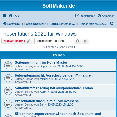
SoftMaker.de
FAQ
Registrieren
Anmelden
S
SoftMaker
Foren-Übersicht
SoftMaker Office 2021 für Windows
Presentations 2021 für Windows
u
Presentations 2021 für Windows
c
Suche
Erweiterte Suche
Neues Thema
h
35 Themen • Seite
1
von
1
e
Themen
Seitennummern im Notiz-Master
Letzter Beitrag von
SuperTech
«
09.08.2024 15:09:32
Antworten:
1
Referentenansicht: Vorschub bei den Miniaturen
Letzter Beitrag von
miguel-c
«
08.12.2023 12:20:18
Antworten:
3
Seitennummerierung bei ausgeblendeten Folien
Letzter Beitrag von
Kolibri
«
31.05.2023 23:52:00
Antworten:
3
Präsentationsmodus mit Folienvorschau
Letzter Beitrag von
Juri
«
23.05.2023 15:11:35
Antworten:
1
Silbentrennungen verschwinden nach Speichern und