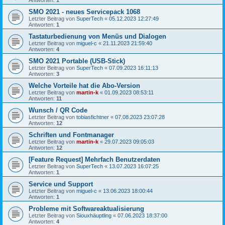
SMO 2021 - neues Servicepack 1068
Letzter Beitrag von
SuperTech
«
05.12.2023 12:27:49
Antworten:
1
Tastaturbedienung von Menüs und Dialogen
Letzter Beitrag von
miguel-c
«
21.11.2023 21:59:40
Antworten:
4
SMO 2021 Portable (USB-Stick)
Letzter Beitrag von
SuperTech
«
07.09.2023 16:11:13
Antworten:
3
Welche Vorteile hat die Abo-Version
Letzter Beitrag von
martin-k
«
01.09.2023 08:53:11
Antworten:
11
Wunsch / QR Code
Letzter Beitrag von
tobiasfichtner
«
07.08.2023 23:07:28
Antworten:
12
Schriften und Fontmanager
Letzter Beitrag von
martin-k
«
29.07.2023 09:05:03
Antworten:
12
[Feature Request] Mehrfach Benutzerdaten
Letzter Beitrag von
SuperTech
«
13.07.2023 16:07:25
Antworten:
1
Service und Support
Letzter Beitrag von
miguel-c
«
13.06.2023 18:00:44
Antworten:
1
Probleme mit Softwareaktualisierung
Letzter Beitrag von
Siouxhäuptling
«
07.06.2023 18:37:00
Antworten:
4