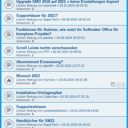
Upgrade SMO 2018 auf 2021 = keine Einstellungen kopiert
Letzter Beitrag von
stascheit
«
26.11.2024 18:34:33
Antworten:
2
Supportdauer für 2021?
Letzter Beitrag von
SuperTech
«
06.08.2024 18:42:19
Antworten:
3
Funktionen für Autoren, wie nutzt ihr Softmaker Office für
komplexe Projekte?
Letzter Beitrag von
pardus
«
04.06.2024 20:03:51
Antworten:
5
Scroll Leiste rechts verschwunden
Letzter Beitrag von
FFF
«
02.06.2024 19:48:55
Antworten:
1
Abonnement Erneuerung?
Letzter Beitrag von
gian99
«
22.05.2024 13:27:12
Antworten:
5
Wunsch 2023
Letzter Beitrag von
Hamster
«
16.05.2024 18:31:38
Antworten:
24
1
2
Installation-/Vorlagenpfad
Letzter Beitrag von
CyberJoe
«
01.02.2024 07:31:25
Antworten:
3
Supportzeitraum
Letzter Beitrag von
LeonardoDavinci
«
16.01.2024 09:19:05
Antworten:
5
Handbücher für SM21
Letzter Beitrag von
SuperTech
«
15.01.2024 20:16:42
Antworten:
1