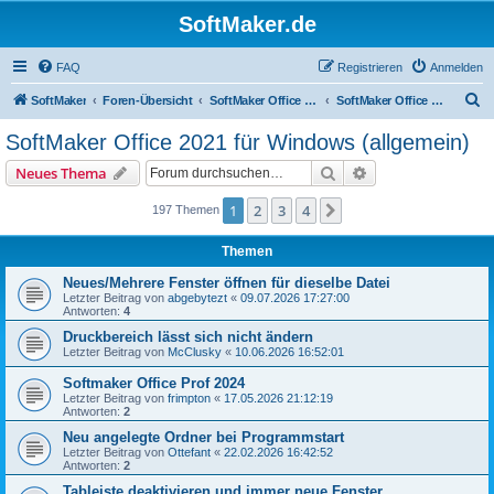
SoftMaker.de
FAQ
Registrieren
Anmelden
S
SoftMaker
Foren-Übersicht
SoftMaker Office 2021 für Windows
SoftMaker Office 2021 für Windows (allgemein)
u
SoftMaker Office 2021 für Windows (allgemein)
c
Suche
Erweiterte Suche
Neues Thema
h
e
1
2
3
4
Nächste
197 Themen
Themen
Neues/Mehrere Fenster öffnen für dieselbe Datei
Letzter Beitrag von
abgebytezt
«
09.07.2026 17:27:00
Antworten:
4
Druckbereich lässt sich nicht ändern
Letzter Beitrag von
McClusky
«
10.06.2026 16:52:01
Softmaker Office Prof 2024
Letzter Beitrag von
frimpton
«
17.05.2026 21:12:19
Antworten:
2
Neu angelegte Ordner bei Programmstart
Letzter Beitrag von
Ottefant
«
22.02.2026 16:42:52
Antworten:
2
Tableiste deaktivieren und immer neue Fenster