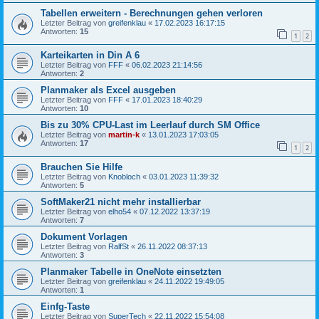
Tabellen erweitern - Berechnungen gehen verloren
Letzter Beitrag von
greifenklau
«
17.02.2023 16:17:15
Antworten:
15
1
2
Karteikarten in Din A 6
Letzter Beitrag von
FFF
«
06.02.2023 21:14:56
Antworten:
2
Planmaker als Excel ausgeben
Letzter Beitrag von
FFF
«
17.01.2023 18:40:29
Antworten:
10
Bis zu 30% CPU-Last im Leerlauf durch SM Office
Letzter Beitrag von
martin-k
«
13.01.2023 17:03:05
Antworten:
17
1
2
Brauchen Sie Hilfe
Letzter Beitrag von
Knobloch
«
03.01.2023 11:39:32
Antworten:
5
SoftMaker21 nicht mehr installierbar
Letzter Beitrag von
elho54
«
07.12.2022 13:37:19
Antworten:
7
Dokument Vorlagen
Letzter Beitrag von
RalfSt
«
26.11.2022 08:37:13
Antworten:
3
Planmaker Tabelle in OneNote einsetzten
Letzter Beitrag von
greifenklau
«
24.11.2022 19:49:05
Antworten:
1
Einfg-Taste
Letzter Beitrag von
SuperTech
«
22.11.2022 15:54:08