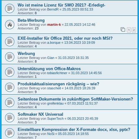
Wo ist meine Lizenz für SMO 2021? -Erledigt-
Letzter Beitrag von
BerndR
«
25.05.2023 00:51:33
Antworten:
8
Beta-Werbung
Letzter Beitrag von
martin-k
«
22.05.2023 14:12:46
Antworten:
23
1
2
EXE-Installer für Office 2021, oder nur noch MSI?
Letzter Beitrag von
a.borque
«
13.04.2023 10:19:09
Antworten:
4
Werbung
Letzter Beitrag von
Gian
«
31.03.2023 16:31:35
Antworten:
8
Unterstützung von Office-Makros
Letzter Beitrag von
tobiasfichtner
«
31.03.2023 14:45:56
Antworten:
1
Produktaktualisierungen rückgänig -- wie?
Letzter Beitrag von
stascheit
«
14.03.2023 18:26:39
Antworten:
9
Seitenlose Dokumente in zukünftigen SoftMaker-Versionen?
Letzter Beitrag von
greifenklau
«
07.03.2023 11:51:37
Antworten:
4
Softmaker NX Universal
Letzter Beitrag von
SuperTech
«
06.03.2023 20:45:39
Antworten:
3
Einstellbare Kompression der X-Formate docx, xlsx, pptx?
Letzter Beitrag von
NoSi
«
05.03.2023 14:18:55
Antworten:
7