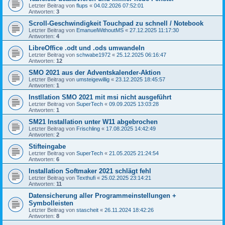
Letzter Beitrag von
flups
«
04.02.2026 07:52:01
Antworten:
3
Scroll-Geschwindigkeit Touchpad zu schnell / Notebook
Letzter Beitrag von
EmanuelWithoutMS
«
27.12.2025 11:17:30
Antworten:
4
LibreOffice .odt und .ods umwandeln
Letzter Beitrag von
schwabe1972
«
25.12.2025 06:16:47
Antworten:
12
SMO 2021 aus der Adventskalender-Aktion
Letzter Beitrag von
umsteigewillig
«
23.12.2025 18:45:57
Antworten:
1
Instllation SMO 2021 mit msi nicht ausgeführt
Letzter Beitrag von
SuperTech
«
09.09.2025 13:03:28
Antworten:
1
SM21 Installation unter W11 abgebrochen
Letzter Beitrag von
Frischling
«
17.08.2025 14:42:49
Antworten:
2
Stifteingabe
Letzter Beitrag von
SuperTech
«
21.05.2025 21:24:54
Antworten:
6
Installation Softmaker 2021 schlägt fehl
Letzter Beitrag von
Texthufi
«
25.02.2025 23:14:21
Antworten:
11
Datensicherung aller Programmeinstellungen +
Symbolleisten
Letzter Beitrag von
stascheit
«
26.11.2024 18:42:26
Antworten:
8