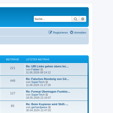
Suche
Erweiterte Suche
Registrieren
Anmelden
BEITRÄGE
LETZTER BEITRAG
L
Re: URI Links gehen übers Int…
B
221
e
N
von
Fabian
t
e
11.06.2026 08:14:12
e
z
u
t
e
L
Re: Falsches Renderig von Gil…
B
446
i
e
s
e
N
von
SuperTech
r
t
t
e
11.08.2025 21:27:28
e
t
B
e
z
u
e
r
t
e
L
Re: Format Übertragen Funktio…
B
127
i
i
B
r
e
s
e
N
von
SuperTech
t
e
r
t
t
e
18.05.2026 22:10:07
e
r
i
t
B
e
ä
z
u
a
t
e
r
t
e
L
Re: Beim Kopieren wird Shift-…
B
g
r
85
i
i
B
r
e
s
g
e
N
von
gerhardpeise
a
t
e
r
t
t
e
30.04.2024 12:47:02
g
e
r
i
t
B
e
z
u