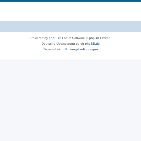
n
e
e
m
n
e
n
Powered by
phpBB
® Forum Software © phpBB Limited
Deutsche Übersetzung durch
phpBB.de
Datenschutz
|
Nutzungsbedingungen