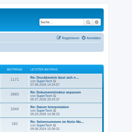
Suche
Erweiterte Suche
Registrieren
Anmelden
BEITRÄGE
LETZTER BEITRAG
L
Re: Druckbereich lässt sich n…
B
1171
e
N
von
SuperTech
t
e
07.08.2026 14:24:57
e
z
u
t
e
L
Re: Dokumentstruktur anpassen
B
2683
i
e
s
e
N
von
SuperTech
r
t
t
e
05.07.2026 20:24:37
e
t
B
e
z
u
e
r
t
e
L
Re: Datum Interpretation
B
1044
i
i
B
r
e
s
e
N
von
SuperTech
t
e
r
t
t
e
05.03.2026 14:38:23
e
r
i
t
B
e
ä
z
u
a
t
e
r
t
e
L
Re: Seitennummern im Notiz-Ma…
B
g
r
161
i
i
B
r
e
s
g
e
N
von
SuperTech
a
t
e
r
t
t
e
09.08.2024 15:09:32
g
e
r
i
t
B
e
z
u