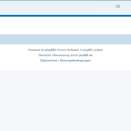
n
T
33
e
e
h
m
n
e
e
m
n
e
n
Powered by
phpBB
® Forum Software © phpBB Limited
Deutsche Übersetzung durch
phpBB.de
Datenschutz
|
Nutzungsbedingungen