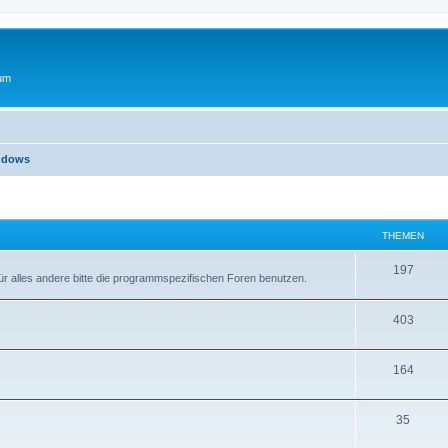
rum
indows
THEMEN
T
197
r alles andere bitte die programmspezifischen Foren benutzen.
h
T
403
e
h
m
T
164
e
e
h
m
n
T
35
e
e
h
m