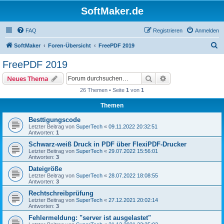
SoftMaker.de
FAQ
Registrieren
Anmelden
S
SoftMaker
Foren-Übersicht
FreePDF 2019
u
FreePDF 2019
c
Suche
Erweiterte Suche
Neues Thema
h
26 Themen • Seite
1
von
1
e
Themen
Besttigungscode
Letzter Beitrag von
SuperTech
«
09.11.2022 20:32:51
Antworten:
1
Schwarz-weiß Druck in PDF über FlexiPDF-Drucker
Letzter Beitrag von
SuperTech
«
29.07.2022 15:56:01
Antworten:
3
Dateigröße
Letzter Beitrag von
SuperTech
«
28.07.2022 18:08:55
Antworten:
3
Rechtschreibprüfung
Letzter Beitrag von
SuperTech
«
27.12.2021 20:02:14
Antworten:
3
Fehlermeldung: "server ist ausgelastet"