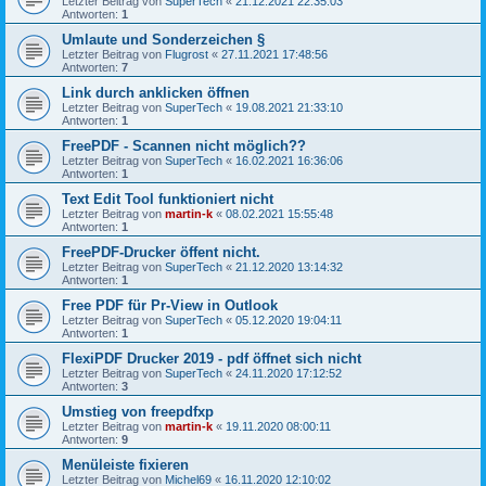
Letzter Beitrag von
SuperTech
«
21.12.2021 22:35:03
Antworten:
1
Umlaute und Sonderzeichen §
Letzter Beitrag von
Flugrost
«
27.11.2021 17:48:56
Antworten:
7
Link durch anklicken öffnen
Letzter Beitrag von
SuperTech
«
19.08.2021 21:33:10
Antworten:
1
FreePDF - Scannen nicht möglich??
Letzter Beitrag von
SuperTech
«
16.02.2021 16:36:06
Antworten:
1
Text Edit Tool funktioniert nicht
Letzter Beitrag von
martin-k
«
08.02.2021 15:55:48
Antworten:
1
FreePDF-Drucker öffent nicht.
Letzter Beitrag von
SuperTech
«
21.12.2020 13:14:32
Antworten:
1
Free PDF für Pr-View in Outlook
Letzter Beitrag von
SuperTech
«
05.12.2020 19:04:11
Antworten:
1
FlexiPDF Drucker 2019 - pdf öffnet sich nicht
Letzter Beitrag von
SuperTech
«
24.11.2020 17:12:52
Antworten:
3
Umstieg von freepdfxp
Letzter Beitrag von
martin-k
«
19.11.2020 08:00:11
Antworten:
9
Menüleiste fixieren
Letzter Beitrag von
Michel69
«
16.11.2020 12:10:02