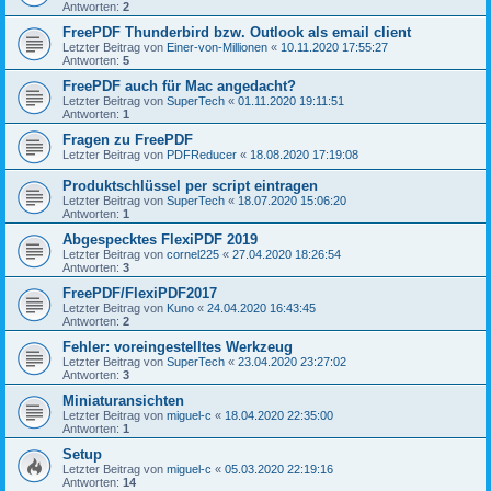
Antworten:
2
FreePDF Thunderbird bzw. Outlook als email client
Letzter Beitrag von
Einer-von-Millionen
«
10.11.2020 17:55:27
Antworten:
5
FreePDF auch für Mac angedacht?
Letzter Beitrag von
SuperTech
«
01.11.2020 19:11:51
Antworten:
1
Fragen zu FreePDF
Letzter Beitrag von
PDFReducer
«
18.08.2020 17:19:08
Produktschlüssel per script eintragen
Letzter Beitrag von
SuperTech
«
18.07.2020 15:06:20
Antworten:
1
Abgespecktes FlexiPDF 2019
Letzter Beitrag von
cornel225
«
27.04.2020 18:26:54
Antworten:
3
FreePDF/FlexiPDF2017
Letzter Beitrag von
Kuno
«
24.04.2020 16:43:45
Antworten:
2
Fehler: voreingestelltes Werkzeug
Letzter Beitrag von
SuperTech
«
23.04.2020 23:27:02
Antworten:
3
Miniaturansichten
Letzter Beitrag von
miguel-c
«
18.04.2020 22:35:00
Antworten:
1
Setup
Letzter Beitrag von
miguel-c
«
05.03.2020 22:19:16
Antworten:
14