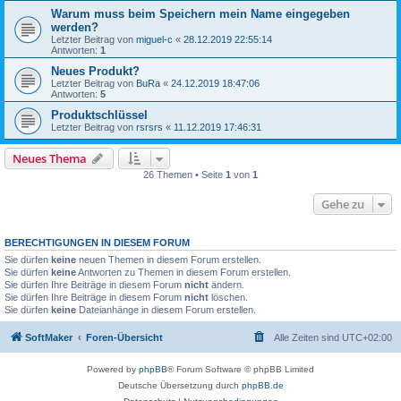
Warum muss beim Speichern mein Name eingegeben
werden?
Letzter Beitrag von
miguel-c
«
28.12.2019 22:55:14
Antworten:
1
Neues Produkt?
Letzter Beitrag von
BuRa
«
24.12.2019 18:47:06
Antworten:
5
Produktschlüssel
Letzter Beitrag von
rsrsrs
«
11.12.2019 17:46:31
Neues Thema
26 Themen • Seite
1
von
1
Gehe zu
BERECHTIGUNGEN IN DIESEM FORUM
Sie dürfen
keine
neuen Themen in diesem Forum erstellen.
Sie dürfen
keine
Antworten zu Themen in diesem Forum erstellen.
Sie dürfen Ihre Beiträge in diesem Forum
nicht
ändern.
Sie dürfen Ihre Beiträge in diesem Forum
nicht
löschen.
Sie dürfen
keine
Dateianhänge in diesem Forum erstellen.
SoftMaker
Foren-Übersicht
Alle Zeiten sind
UTC+02:00
Powered by
phpBB
® Forum Software © phpBB Limited
Deutsche Übersetzung durch
phpBB.de