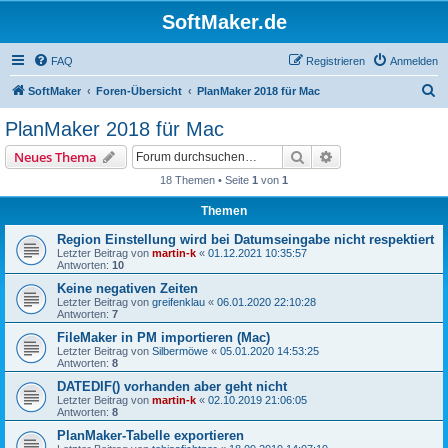
SoftMaker.de
FAQ
Registrieren
Anmelden
S
SoftMaker
Foren-Übersicht
PlanMaker 2018 für Mac
u
PlanMaker 2018 für Mac
c
Suche
Erweiterte Suche
Neues Thema
h
18 Themen • Seite
1
von
1
e
Themen
Region Einstellung wird bei Datumseingabe nicht respektiert
Letzter Beitrag von
martin-k
«
01.12.2021 10:35:57
Antworten:
10
Keine negativen Zeiten
Letzter Beitrag von
greifenklau
«
06.01.2020 22:10:28
Antworten:
7
FileMaker in PM importieren (Mac)
Letzter Beitrag von
Silbermöwe
«
05.01.2020 14:53:25
Antworten:
8
DATEDIF() vorhanden aber geht nicht
Letzter Beitrag von
martin-k
«
02.10.2019 21:06:05
Antworten:
8
PlanMaker-Tabelle exportieren