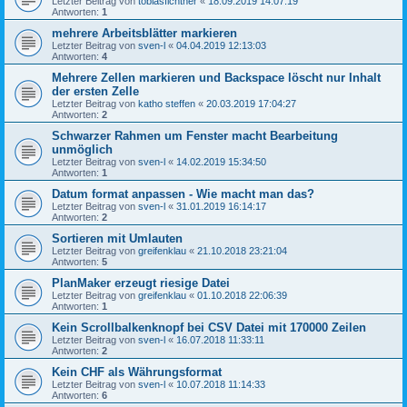
Letzter Beitrag von
tobiasfichtner
«
18.09.2019 14:07:19
Antworten:
1
mehrere Arbeitsblätter markieren
Letzter Beitrag von
sven-l
«
04.04.2019 12:13:03
Antworten:
4
Mehrere Zellen markieren und Backspace löscht nur Inhalt
der ersten Zelle
Letzter Beitrag von
katho steffen
«
20.03.2019 17:04:27
Antworten:
2
Schwarzer Rahmen um Fenster macht Bearbeitung
unmöglich
Letzter Beitrag von
sven-l
«
14.02.2019 15:34:50
Antworten:
1
Datum format anpassen - Wie macht man das?
Letzter Beitrag von
sven-l
«
31.01.2019 16:14:17
Antworten:
2
Sortieren mit Umlauten
Letzter Beitrag von
greifenklau
«
21.10.2018 23:21:04
Antworten:
5
PlanMaker erzeugt riesige Datei
Letzter Beitrag von
greifenklau
«
01.10.2018 22:06:39
Antworten:
1
Kein Scrollbalkenknopf bei CSV Datei mit 170000 Zeilen
Letzter Beitrag von
sven-l
«
16.07.2018 11:33:11
Antworten:
2
Kein CHF als Währungsformat
Letzter Beitrag von
sven-l
«
10.07.2018 11:14:33
Antworten:
6