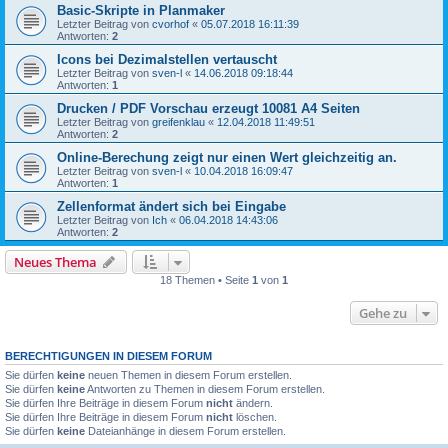
Basic-Skripte in Planmaker
Letzter Beitrag von
cvorhof
«
05.07.2018 16:11:39
Antworten:
2
Icons bei Dezimalstellen vertauscht
Letzter Beitrag von
sven-l
«
14.06.2018 09:18:44
Antworten:
1
Drucken / PDF Vorschau erzeugt 10081 A4 Seiten
Letzter Beitrag von
greifenklau
«
12.04.2018 11:49:51
Antworten:
2
Online-Berechung zeigt nur einen Wert gleichzeitig an.
Letzter Beitrag von
sven-l
«
10.04.2018 16:09:47
Antworten:
1
Zellenformat ändert sich bei Eingabe
Letzter Beitrag von
Ich
«
06.04.2018 14:43:06
Antworten:
2
Neues Thema
18 Themen • Seite
1
von
1
Gehe zu
BERECHTIGUNGEN IN DIESEM FORUM
Sie dürfen
keine
neuen Themen in diesem Forum erstellen.
Sie dürfen
keine
Antworten zu Themen in diesem Forum erstellen.
Sie dürfen Ihre Beiträge in diesem Forum
nicht
ändern.
Sie dürfen Ihre Beiträge in diesem Forum
nicht
löschen.
Sie dürfen
keine
Dateianhänge in diesem Forum erstellen.