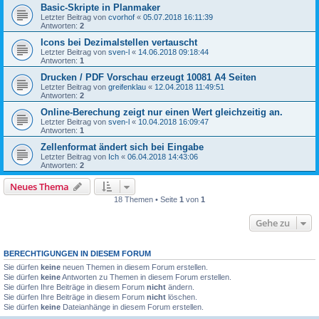
Basic-Skripte in Planmaker
Letzter Beitrag von
cvorhof
«
05.07.2018 16:11:39
Antworten:
2
Icons bei Dezimalstellen vertauscht
Letzter Beitrag von
sven-l
«
14.06.2018 09:18:44
Antworten:
1
Drucken / PDF Vorschau erzeugt 10081 A4 Seiten
Letzter Beitrag von
greifenklau
«
12.04.2018 11:49:51
Antworten:
2
Online-Berechung zeigt nur einen Wert gleichzeitig an.
Letzter Beitrag von
sven-l
«
10.04.2018 16:09:47
Antworten:
1
Zellenformat ändert sich bei Eingabe
Letzter Beitrag von
Ich
«
06.04.2018 14:43:06
Antworten:
2
Neues Thema
18 Themen • Seite
1
von
1
Gehe zu
BERECHTIGUNGEN IN DIESEM FORUM
Sie dürfen
keine
neuen Themen in diesem Forum erstellen.
Sie dürfen
keine
Antworten zu Themen in diesem Forum erstellen.
Sie dürfen Ihre Beiträge in diesem Forum
nicht
ändern.
Sie dürfen Ihre Beiträge in diesem Forum
nicht
löschen.
Sie dürfen
keine
Dateianhänge in diesem Forum erstellen.