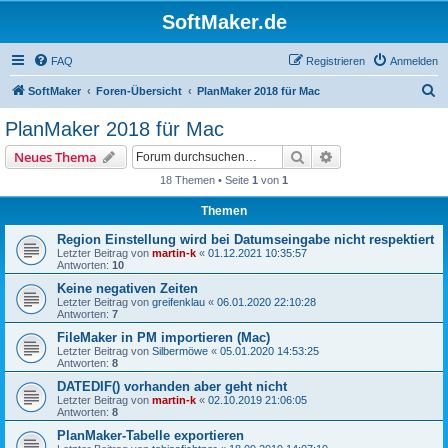
SoftMaker.de
FAQ
Registrieren
Anmelden
S
SoftMaker
Foren-Übersicht
PlanMaker 2018 für Mac
u
PlanMaker 2018 für Mac
c
Suche
Erweiterte Suche
Neues Thema
h
18 Themen • Seite
1
von
1
e
Themen
Region Einstellung wird bei Datumseingabe nicht respektiert
Letzter Beitrag von
martin-k
«
01.12.2021 10:35:57
Antworten:
10
Keine negativen Zeiten
Letzter Beitrag von
greifenklau
«
06.01.2020 22:10:28
Antworten:
7
FileMaker in PM importieren (Mac)
Letzter Beitrag von
Silbermöwe
«
05.01.2020 14:53:25
Antworten:
8
DATEDIF() vorhanden aber geht nicht
Letzter Beitrag von
martin-k
«
02.10.2019 21:06:05
Antworten:
8
PlanMaker-Tabelle exportieren