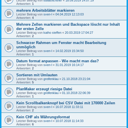
Letzter Beitrag von
tobiasfichtner
«
18.09.2019 14:07:19
Antworten:
1
mehrere Arbeitsblätter markieren
Letzter Beitrag von
sven-l
«
04.04.2019 12:13:03
Antworten:
4
Mehrere Zellen markieren und Backspace löscht nur Inhalt
der ersten Zelle
Letzter Beitrag von
katho steffen
«
20.03.2019 17:04:27
Antworten:
2
Schwarzer Rahmen um Fenster macht Bearbeitung
unmöglich
Letzter Beitrag von
sven-l
«
14.02.2019 15:34:50
Antworten:
1
Datum format anpassen - Wie macht man das?
Letzter Beitrag von
sven-l
«
31.01.2019 16:14:17
Antworten:
2
Sortieren mit Umlauten
Letzter Beitrag von
greifenklau
«
21.10.2018 23:21:04
Antworten:
5
PlanMaker erzeugt riesige Datei
Letzter Beitrag von
greifenklau
«
01.10.2018 22:06:39
Antworten:
1
Kein Scrollbalkenknopf bei CSV Datei mit 170000 Zeilen
Letzter Beitrag von
sven-l
«
16.07.2018 11:33:11
Antworten:
2
Kein CHF als Währungsformat
Letzter Beitrag von
sven-l
«
10.07.2018 11:14:33
Antworten:
6