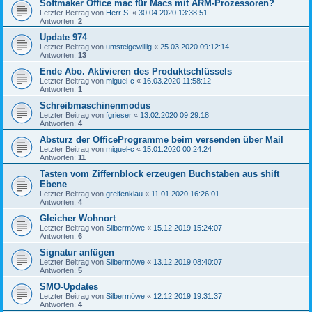
Softmaker Office mac für Macs mit ARM-Prozessoren?
Letzter Beitrag von
Herr S.
«
30.04.2020 13:38:51
Antworten:
2
Update 974
Letzter Beitrag von
umsteigewillig
«
25.03.2020 09:12:14
Antworten:
13
Ende Abo. Aktivieren des Produktschlüssels
Letzter Beitrag von
miguel-c
«
16.03.2020 11:58:12
Antworten:
1
Schreibmaschinenmodus
Letzter Beitrag von
fgrieser
«
13.02.2020 09:29:18
Antworten:
4
Absturz der OfficeProgramme beim versenden über Mail
Letzter Beitrag von
miguel-c
«
15.01.2020 00:24:24
Antworten:
11
Tasten vom Ziffernblock erzeugen Buchstaben aus shift
Ebene
Letzter Beitrag von
greifenklau
«
11.01.2020 16:26:01
Antworten:
4
Gleicher Wohnort
Letzter Beitrag von
Silbermöwe
«
15.12.2019 15:24:07
Antworten:
6
Signatur anfügen
Letzter Beitrag von
Silbermöwe
«
13.12.2019 08:40:07
Antworten:
5
SMO-Updates
Letzter Beitrag von
Silbermöwe
«
12.12.2019 19:31:37
Antworten:
4