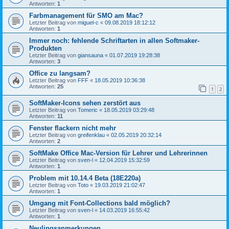
Antworten:
1
Farbmanagement für SMO am Mac?
Letzter Beitrag von
miguel-c
«
09.08.2019 18:12:12
Antworten:
1
Immer noch: fehlende Schriftarten in allen Softmaker-
Produkten
Letzter Beitrag von
giansauna
«
01.07.2019 19:28:38
Antworten:
3
Office zu langsam?
Letzter Beitrag von
FFF
«
18.05.2019 10:36:38
Antworten:
25
1
2
SoftMaker-Icons sehen zerstört aus
Letzter Beitrag von
Tomeric
«
18.05.2019 03:29:48
Antworten:
11
Fenster flackern nicht mehr
Letzter Beitrag von
greifenklau
«
02.05.2019 20:32:14
Antworten:
2
SoftMake Office Mac-Version für Lehrer und Lehrerinnen
Letzter Beitrag von
sven-l
«
12.04.2019 15:32:59
Antworten:
1
Problem mit 10.14.4 Beta (18E220a)
Letzter Beitrag von
Toto
«
19.03.2019 21:02:47
Antworten:
1
Umgang mit Font-Collections bald möglich?
Letzter Beitrag von
sven-l
«
14.03.2019 16:55:42
Antworten:
1
Neulingsanmerkungen