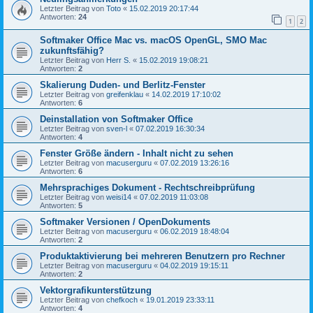
Letzter Beitrag von
Toto
«
15.02.2019 20:17:44
Antworten:
24
1
2
Softmaker Office Mac vs. macOS OpenGL, SMO Mac
zukunftsfähig?
Letzter Beitrag von
Herr S.
«
15.02.2019 19:08:21
Antworten:
2
Skalierung Duden- und Berlitz-Fenster
Letzter Beitrag von
greifenklau
«
14.02.2019 17:10:02
Antworten:
6
Deinstallation von Softmaker Office
Letzter Beitrag von
sven-l
«
07.02.2019 16:30:34
Antworten:
4
Fenster Größe ändern - Inhalt nicht zu sehen
Letzter Beitrag von
macuserguru
«
07.02.2019 13:26:16
Antworten:
6
Mehrsprachiges Dokument - Rechtschreibprüfung
Letzter Beitrag von
weisi14
«
07.02.2019 11:03:08
Antworten:
5
Softmaker Versionen / OpenDokuments
Letzter Beitrag von
macuserguru
«
06.02.2019 18:48:04
Antworten:
2
Produktaktivierung bei mehreren Benutzern pro Rechner
Letzter Beitrag von
macuserguru
«
04.02.2019 19:15:11
Antworten:
2
Vektorgrafikunterstützung
Letzter Beitrag von
chefkoch
«
19.01.2019 23:33:11
Antworten:
4