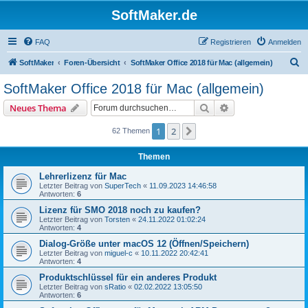
SoftMaker.de
FAQ
Registrieren
Anmelden
S
SoftMaker
Foren-Übersicht
SoftMaker Office 2018 für Mac (allgemein)
u
SoftMaker Office 2018 für Mac (allgemein)
c
Suche
Erweiterte Suche
Neues Thema
h
e
1
2
Nächste
62 Themen
Themen
Lehrerlizenz für Mac
Letzter Beitrag von
SuperTech
«
11.09.2023 14:46:58
Antworten:
6
Lizenz für SMO 2018 noch zu kaufen?
Letzter Beitrag von
Torsten
«
24.11.2022 01:02:24
Antworten:
4
Dialog-Größe unter macOS 12 (Öffnen/Speichern)
Letzter Beitrag von
miguel-c
«
10.11.2022 20:42:41
Antworten:
4
Produktschlüssel für ein anderes Produkt
Letzter Beitrag von
sRatio
«
02.02.2022 13:05:50
Antworten:
6