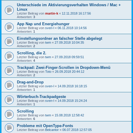
Unterschiede im Aktivierungsverhalten Windows / Mac +
Linux
Letzter Beitrag von
martin-k
«
12.11.2018 16:17:56
Antworten:
3
App Nap und Energiehunger
Letzter Beitrag von
sven-l
«
06.11.2018 10:14:56
Antworten:
1
Einstellungsordner an falscher Stelle abgelegt
Letzter Beitrag von
twm
«
27.09.2018 10:04:35
Antworten:
2
Scrolling, die 2.
Letzter Beitrag von
twm
«
27.09.2018 09:59:51
Antworten:
4
Trackpad: Zwei-Finger-Scrollen in Dropdown-Menü
Letzter Beitrag von
Toto
«
26.09.2018 20:44:12
Antworten:
2
Drag-and-Drop
Letzter Beitrag von
sven-l
«
14.09.2018 16:18:15
Antworten:
1
Wörterbuch-Trackpadgeste
Letzter Beitrag von
sven-l
«
14.09.2018 15:24:24
Antworten:
1
Scrolling
Letzter Beitrag von
twm
«
15.08.2018 12:58:42
Antworten:
6
Probleme mit OpenType-Fonts
Letzter Beitrag von
Belcantor
«
06.07.2018 12:57:05