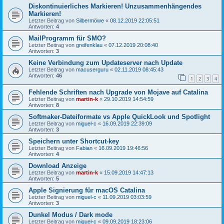
Diskontinuierliches Markieren! Unzusammenhängendes
Markieren!
Letzter Beitrag von
Silbermöwe
«
08.12.2019 22:05:51
Antworten:
4
MailProgramm für SMO?
Letzter Beitrag von
greifenklau
«
07.12.2019 20:08:40
Antworten:
3
Keine Verbindung zum Updateserver nach Update
Letzter Beitrag von
macuserguru
«
02.11.2019 08:45:43
Antworten:
46
1
2
3
4
Fehlende Schriften nach Upgrade von Mojave auf Catalina
Letzter Beitrag von
martin-k
«
29.10.2019 14:54:59
Antworten:
8
Softmaker-Dateiformate vs Apple QuickLook und Spotlight
Letzter Beitrag von
miguel-c
«
16.09.2019 22:39:09
Antworten:
3
Speichern unter Shortcut-key
Letzter Beitrag von
Fabian
«
16.09.2019 19:46:56
Antworten:
4
Download Anzeige
Letzter Beitrag von
martin-k
«
15.09.2019 14:47:13
Antworten:
5
Apple Signierung für macOS Catalina
Letzter Beitrag von
miguel-c
«
11.09.2019 03:03:59
Antworten:
3
Dunkel Modus / Dark mode
Letzter Beitrag von
miguel-c
«
09.09.2019 18:23:06