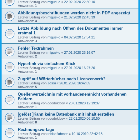
Letzter Beitrag von
miguel-c
«
22.02.2020 22:30:10
Antworten:
1
Abbildungsbeschriftungen werden nicht in PDF angezeigt
Letzter Beitrag von
miguel-c
«
21.02.2020 22:43:39
Antworten:
4
Letzte Abbildung nach Öffnen des Dokumentes immer
erstmal 1
Letzter Beitrag von
miguel-c
«
04.02.2020 17:54:21
Antworten:
3
Fehler Textrahmen
Letzter Beitrag von
miguel-c
«
27.01.2020 23:16:07
Antworten:
2
Hyperlink via einfachem Klick
Letzter Beitrag von
miguel-c
«
27.01.2020 16:27:26
Antworten:
1
Zugriff auf Wörterbücher nach Lizenzerwerb?
Letzter Beitrag von
Jossi
«
26.01.2020 16:42:09
Antworten:
5
Quellenverzeichnis mit vorhandenen/nicht vorhandenen
Feldern
Letzter Beitrag von
goodoldboy
«
23.01.2020 12:19:37
Antworten:
1
[gelöst ]Kann keine Datenbank mit Inhalt erstellen
Letzter Beitrag von
goodoldboy
«
22.01.2020 06:10:50
Antworten:
8
Rechnungsvorlage
Letzter Beitrag von
tobiasfichtner
«
19.10.2019 22:42:18
Antworten:
1