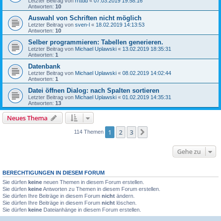
Letzter Beitrag von
rrttdd
«
07.03.2019 19:58:16
Antworten:
10
Auswahl von Schriften nicht möglich
Letzter Beitrag von
sven-l
«
18.02.2019 14:13:53
Antworten:
10
Selber programmieren: Tabellen generieren.
Letzter Beitrag von
Michael Uplawski
«
13.02.2019 18:35:31
Antworten:
1
Datenbank
Letzter Beitrag von
Michael Uplawski
«
08.02.2019 14:02:44
Antworten:
1
Datei öffnen Dialog: nach Spalten sortieren
Letzter Beitrag von
Michael Uplawski
«
01.02.2019 14:35:31
Antworten:
13
Neues Thema
1
2
3
Nächste
114 Themen
Gehe zu
BERECHTIGUNGEN IN DIESEM FORUM
Sie dürfen
keine
neuen Themen in diesem Forum erstellen.
Sie dürfen
keine
Antworten zu Themen in diesem Forum erstellen.
Sie dürfen Ihre Beiträge in diesem Forum
nicht
ändern.
Sie dürfen Ihre Beiträge in diesem Forum
nicht
löschen.
Sie dürfen
keine
Dateianhänge in diesem Forum erstellen.