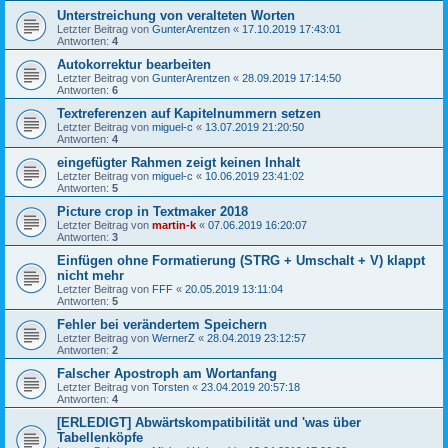
Unterstreichung von veralteten Worten
Letzter Beitrag von
GunterArentzen
«
17.10.2019 17:43:01
Antworten:
4
Autokorrektur bearbeiten
Letzter Beitrag von
GunterArentzen
«
28.09.2019 17:14:50
Antworten:
6
Textreferenzen auf Kapitelnummern setzen
Letzter Beitrag von
miguel-c
«
13.07.2019 21:20:50
Antworten:
4
eingefügter Rahmen zeigt keinen Inhalt
Letzter Beitrag von
miguel-c
«
10.06.2019 23:41:02
Antworten:
5
Picture crop in Textmaker 2018
Letzter Beitrag von
martin-k
«
07.06.2019 16:20:07
Antworten:
3
Einfügen ohne Formatierung (STRG + Umschalt + V) klappt
nicht mehr
Letzter Beitrag von
FFF
«
20.05.2019 13:11:04
Antworten:
5
Fehler bei verändertem Speichern
Letzter Beitrag von
WernerZ
«
28.04.2019 23:12:57
Antworten:
2
Falscher Apostroph am Wortanfang
Letzter Beitrag von
Torsten
«
23.04.2019 20:57:18
Antworten:
4
[ERLEDIGT] Abwärtskompatibilität und 'was über
Tabellenköpfe