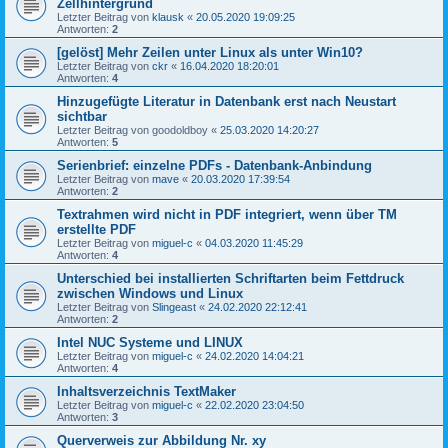
Zellhintergrund
Letzter Beitrag von
klausk
«
20.05.2020 19:09:25
Antworten:
2
[gelöst] Mehr Zeilen unter Linux als unter Win10?
Letzter Beitrag von
ckr
«
16.04.2020 18:20:01
Antworten:
4
Hinzugefügte Literatur in Datenbank erst nach Neustart
sichtbar
Letzter Beitrag von
goodoldboy
«
25.03.2020 14:20:27
Antworten:
5
Serienbrief: einzelne PDFs - Datenbank-Anbindung
Letzter Beitrag von
mave
«
20.03.2020 17:39:54
Antworten:
2
Textrahmen wird nicht in PDF integriert, wenn über TM
erstellte PDF
Letzter Beitrag von
miguel-c
«
04.03.2020 11:45:29
Antworten:
4
Unterschied bei installierten Schriftarten beim Fettdruck
zwischen Windows und Linux
Letzter Beitrag von
Slingeast
«
24.02.2020 22:12:41
Antworten:
2
Intel NUC Systeme und LINUX
Letzter Beitrag von
miguel-c
«
24.02.2020 14:04:21
Antworten:
4
Inhaltsverzeichnis TextMaker
Letzter Beitrag von
miguel-c
«
22.02.2020 23:04:50
Antworten:
3
Querverweis zur Abbildung Nr. xy