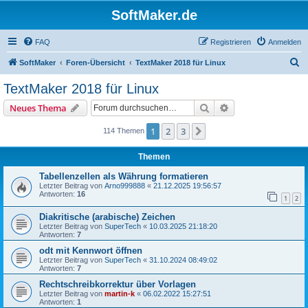
SoftMaker.de
FAQ
Registrieren
Anmelden
S
SoftMaker
Foren-Übersicht
TextMaker 2018 für Linux
u
TextMaker 2018 für Linux
c
Suche
Erweiterte Suche
Neues Thema
h
e
1
2
3
Nächste
114 Themen
Themen
Tabellenzellen als Währung formatieren
Letzter Beitrag von
Arno999888
«
21.12.2025 19:56:57
Antworten:
16
1
2
Diakritische (arabische) Zeichen
Letzter Beitrag von
SuperTech
«
10.03.2025 21:18:20
Antworten:
7
odt mit Kennwort öffnen
Letzter Beitrag von
SuperTech
«
31.10.2024 08:49:02
Antworten:
7
Rechtschreibkorrektur über Vorlagen
Letzter Beitrag von
martin-k
«
06.02.2022 15:27:51
Antworten:
1