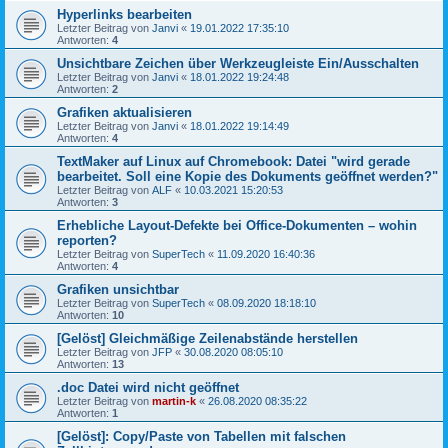
Hyperlinks bearbeiten
Letzter Beitrag von
Janvi
«
19.01.2022 17:35:10
Antworten:
4
Unsichtbare Zeichen über Werkzeugleiste Ein/Ausschalten
Letzter Beitrag von
Janvi
«
18.01.2022 19:24:48
Antworten:
2
Grafiken aktualisieren
Letzter Beitrag von
Janvi
«
18.01.2022 19:14:49
Antworten:
4
TextMaker auf Linux auf Chromebook: Datei "wird gerade
bearbeitet. Soll eine Kopie des Dokuments geöffnet werden?"
Letzter Beitrag von
ALF
«
10.03.2021 15:20:53
Antworten:
3
Erhebliche Layout-Defekte bei Office-Dokumenten – wohin
reporten?
Letzter Beitrag von
SuperTech
«
11.09.2020 16:40:36
Antworten:
4
Grafiken unsichtbar
Letzter Beitrag von
SuperTech
«
08.09.2020 18:18:10
Antworten:
10
[Gelöst] Gleichmäßige Zeilenabstände herstellen
Letzter Beitrag von
JFP
«
30.08.2020 08:05:10
Antworten:
13
.doc Datei wird nicht geöffnet
Letzter Beitrag von
martin-k
«
26.08.2020 08:35:22
Antworten:
1
[Gelöst]: Copy/Paste von Tabellen mit falschen