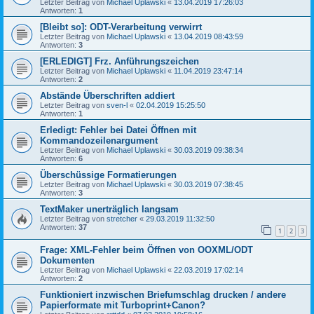
Letzter Beitrag von
Michael Uplawski
«
13.04.2019 17:26:03
Antworten:
1
[Bleibt so]: ODT-Verarbeitung verwirrt
Letzter Beitrag von
Michael Uplawski
«
13.04.2019 08:43:59
Antworten:
3
[ERLEDIGT] Frz. Anführungszeichen
Letzter Beitrag von
Michael Uplawski
«
11.04.2019 23:47:14
Antworten:
2
Abstände Überschriften addiert
Letzter Beitrag von
sven-l
«
02.04.2019 15:25:50
Antworten:
1
Erledigt: Fehler bei Datei Öffnen mit
Kommandozeilenargument
Letzter Beitrag von
Michael Uplawski
«
30.03.2019 09:38:34
Antworten:
6
Überschüssige Formatierungen
Letzter Beitrag von
Michael Uplawski
«
30.03.2019 07:38:45
Antworten:
3
TextMaker unerträglich langsam
Letzter Beitrag von
stretcher
«
29.03.2019 11:32:50
Antworten:
37
1
2
3
Frage: XML-Fehler beim Öffnen von OOXML/ODT
Dokumenten
Letzter Beitrag von
Michael Uplawski
«
22.03.2019 17:02:14
Antworten:
2
Funktioniert inzwischen Briefumschlag drucken / andere
Papierformate mit Turboprint+Canon?