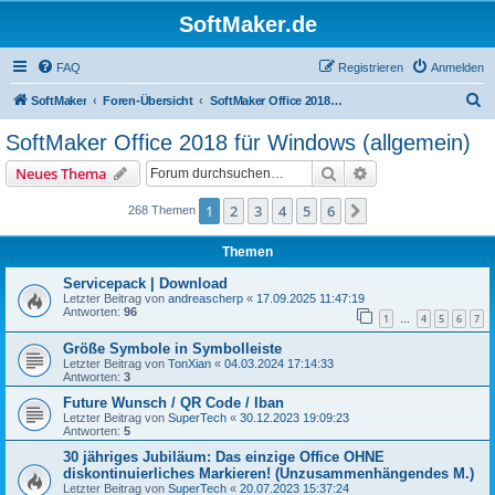
SoftMaker.de
FAQ
Registrieren
Anmelden
S
SoftMaker
Foren-Übersicht
SoftMaker Office 2018 für Windows (allgemein)
u
SoftMaker Office 2018 für Windows (allgemein)
c
Suche
Erweiterte Suche
Neues Thema
h
e
1
2
3
4
5
6
Nächste
268 Themen
Themen
Servicepack | Download
Letzter Beitrag von
andreascherp
«
17.09.2025 11:47:19
Antworten:
96
1
4
5
6
7
…
Größe Symbole in Symbolleiste
Letzter Beitrag von
TonXian
«
04.03.2024 17:14:33
Antworten:
3
Future Wunsch / QR Code / Iban
Letzter Beitrag von
SuperTech
«
30.12.2023 19:09:23
Antworten:
5
30 jähriges Jubiläum: Das einzige Office OHNE
diskontinuierliches Markieren! (Unzusammenhängendes M.)
Letzter Beitrag von
SuperTech
«
20.07.2023 15:37:24