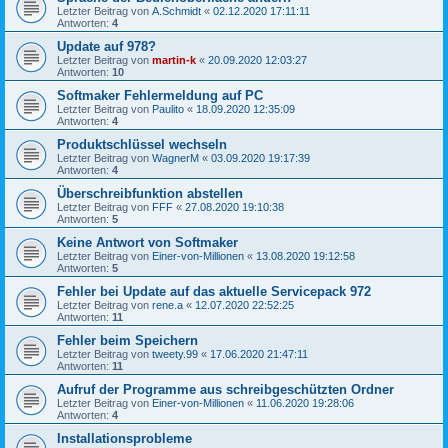
Letzter Beitrag von
A.Schmidt
«
02.12.2020 17:11:11
Antworten:
4
Update auf 978?
Letzter Beitrag von
martin-k
«
20.09.2020 12:03:27
Antworten:
10
Softmaker Fehlermeldung auf PC
Letzter Beitrag von
Paulito
«
18.09.2020 12:35:09
Antworten:
4
Produktschlüssel wechseln
Letzter Beitrag von
WagnerM
«
03.09.2020 19:17:39
Antworten:
4
Überschreibfunktion abstellen
Letzter Beitrag von
FFF
«
27.08.2020 19:10:38
Antworten:
5
Keine Antwort von Softmaker
Letzter Beitrag von
Einer-von-Millionen
«
13.08.2020 19:12:58
Antworten:
5
Fehler bei Update auf das aktuelle Servicepack 972
Letzter Beitrag von
rene.a
«
12.07.2020 22:52:25
Antworten:
11
Fehler beim Speichern
Letzter Beitrag von
tweety.99
«
17.06.2020 21:47:11
Antworten:
11
Aufruf der Programme aus schreibgeschützten Ordner
Letzter Beitrag von
Einer-von-Millionen
«
11.06.2020 19:28:06
Antworten:
4
Installationsprobleme