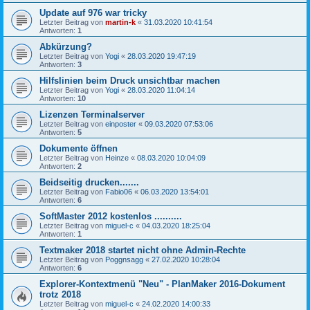
Update auf 976 war tricky
Letzter Beitrag von
martin-k
«
31.03.2020 10:41:54
Antworten:
1
Abkürzung?
Letzter Beitrag von
Yogi
«
28.03.2020 19:47:19
Antworten:
3
Hilfslinien beim Druck unsichtbar machen
Letzter Beitrag von
Yogi
«
28.03.2020 11:04:14
Antworten:
10
Lizenzen Terminalserver
Letzter Beitrag von
einposter
«
09.03.2020 07:53:06
Antworten:
5
Dokumente öffnen
Letzter Beitrag von
Heinze
«
08.03.2020 10:04:09
Antworten:
2
Beidseitig drucken.......
Letzter Beitrag von
Fabio06
«
06.03.2020 13:54:01
Antworten:
6
SoftMaster 2012 kostenlos ..........
Letzter Beitrag von
miguel-c
«
04.03.2020 18:25:04
Antworten:
1
Textmaker 2018 startet nicht ohne Admin-Rechte
Letzter Beitrag von
Poggnsagg
«
27.02.2020 10:28:04
Antworten:
6
Explorer-Kontextmenü "Neu" - PlanMaker 2016-Dokument
trotz 2018
Letzter Beitrag von
miguel-c
«
24.02.2020 14:00:33