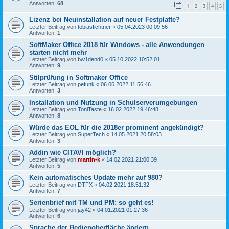
Antworten:
68
1
2
3
4
5
Lizenz bei Neuinstallation auf neuer Festplatte?
Letzter Beitrag von
tobiasfichtner
«
05.04.2023 00:09:56
Antworten:
1
SoftMaker Office 2018 für Windows - alle Anwendungen
starten nicht mehr
Letzter Beitrag von
bw1dend0
«
05.10.2022 10:52:01
Antworten:
9
Stilprüfung in Softmaker Office
Letzter Beitrag von
pefunk
«
06.06.2022 11:56:46
Antworten:
3
Installation und Nutzung in Schulserverumgebungen
Letzter Beitrag von
ToniTaste
«
16.02.2022 19:46:48
Antworten:
8
Würde das EOL für die 2018er prominent angekündigt?
Letzter Beitrag von
SuperTech
«
14.05.2021 20:58:03
Antworten:
3
Addin wie CITAVI möglich?
Letzter Beitrag von
martin-k
«
14.02.2021 21:00:39
Antworten:
5
Kein automatisches Update mehr auf 980?
Letzter Beitrag von
DTFX
«
04.02.2021 18:51:32
Antworten:
7
Serienbrief mit TM und PM: so geht es!
Letzter Beitrag von
jay42
«
04.01.2021 01:27:36
Antworten:
6
Sprache der Bedienoberfläche ändern