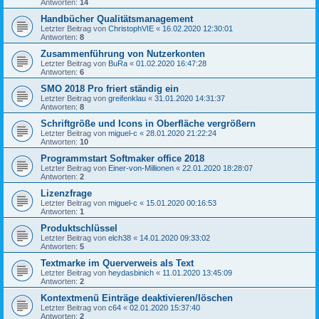
Antworten:
14
Handbücher Qualitätsmanagement
Letzter Beitrag von
ChristophVIE
«
16.02.2020 12:30:01
Antworten:
8
Zusammenführung von Nutzerkonten
Letzter Beitrag von
BuRa
«
01.02.2020 16:47:28
Antworten:
6
SMO 2018 Pro friert ständig ein
Letzter Beitrag von
greifenklau
«
31.01.2020 14:31:37
Antworten:
8
Schriftgröße und Icons in Oberfläche vergrößern
Letzter Beitrag von
miguel-c
«
28.01.2020 21:22:24
Antworten:
10
Programmstart Softmaker office 2018
Letzter Beitrag von
Einer-von-Millionen
«
22.01.2020 18:28:07
Antworten:
2
Lizenzfrage
Letzter Beitrag von
miguel-c
«
15.01.2020 00:16:53
Antworten:
1
Produktschlüssel
Letzter Beitrag von
elch38
«
14.01.2020 09:33:02
Antworten:
5
Textmarke im Querverweis als Text
Letzter Beitrag von
heydasbinich
«
11.01.2020 13:45:09
Antworten:
2
Kontextmenü Einträge deaktivieren/löschen
Letzter Beitrag von
c64
«
02.01.2020 15:37:40
Antworten:
2