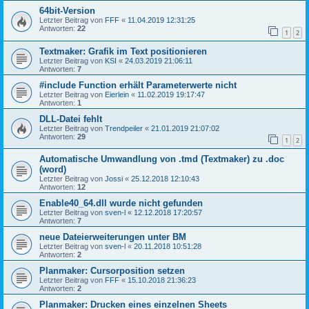
64bit-Version
Letzter Beitrag von
FFF
«
11.04.2019 12:31:25
Antworten:
22
1
2
Textmaker: Grafik im Text positionieren
Letzter Beitrag von
KSI
«
24.03.2019 21:06:11
Antworten:
7
#include Function erhält Parameterwerte nicht
Letzter Beitrag von
Eierlein
«
11.02.2019 19:17:47
Antworten:
1
DLL-Datei fehlt
Letzter Beitrag von
Trendpeiler
«
21.01.2019 21:07:02
Antworten:
29
1
2
Automatische Umwandlung von .tmd (Textmaker) zu .doc
(word)
Letzter Beitrag von
Jossi
«
25.12.2018 12:10:43
Antworten:
12
Enable40_64.dll wurde nicht gefunden
Letzter Beitrag von
sven-l
«
12.12.2018 17:20:57
Antworten:
7
neue Dateierweiterungen unter BM
Letzter Beitrag von
sven-l
«
20.11.2018 10:51:28
Antworten:
2
Planmaker: Cursorposition setzen
Letzter Beitrag von
FFF
«
15.10.2018 21:36:23
Antworten:
2
Planmaker: Drucken eines einzelnen Sheets