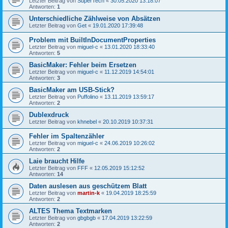
Letzter Beitrag von
SuperTech
«
30.05.2020 13:18:07
Antworten:
1
Unterschiedliche Zählweise von Absätzen
Letzter Beitrag von
Get
«
19.01.2020 17:39:48
Problem mit BuiltInDocumentProperties
Letzter Beitrag von
miguel-c
«
13.01.2020 18:33:40
Antworten:
5
BasicMaker: Fehler beim Ersetzen
Letzter Beitrag von
miguel-c
«
11.12.2019 14:54:01
Antworten:
3
BasicMaker am USB-Stick?
Letzter Beitrag von
Puffolino
«
13.11.2019 13:59:17
Antworten:
2
Dublexdruck
Letzter Beitrag von
khnebel
«
20.10.2019 10:37:31
Fehler im Spaltenzähler
Letzter Beitrag von
miguel-c
«
24.06.2019 10:26:02
Antworten:
2
Laie braucht Hilfe
Letzter Beitrag von
FFF
«
12.05.2019 15:12:52
Antworten:
14
Daten auslesen aus geschützem Blatt
Letzter Beitrag von
martin-k
«
19.04.2019 18:25:59
Antworten:
2
ALTES Thema Textmarken
Letzter Beitrag von
gbgbgb
«
17.04.2019 13:22:59
Antworten:
2