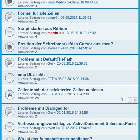
Letzter Beitrag von
Jens Wahl
«
14.09.2018 09:44:06
Antworten:
3
Formel für alle Zeilen
Letzter Beitrag von
sven-l
«
06.09.2018 11:05:01
Antworten:
2
Script starten aus Ribbon
Letzter Beitrag von
martin-k
«
13.08.2018 12:46:42
Antworten:
4
Position der Schreibmarke/des Cursor auslesen?
Letzter Beitrag von
sven-l
«
24.05.2018 14:58:32
Antworten:
2
Problem mit DefaultFilePath
Letzter Beitrag von
Get
«
20.03.2018 11:39:32
Antworten:
2
eine DLL fehlt
Letzter Beitrag von
FFF
«
06.02.2018 09:44:36
Antworten:
1
Zelleninhalt der selektierten Zellen auslesen
Letzter Beitrag von
FFF
«
06.02.2018 09:41:30
Antworten:
24
1
2
Probleme mit Dialogeditor
Letzter Beitrag von
Get
«
31.01.2018 14:24:58
Antworten:
2
Verbesserungsvorschlag zu ActiveDocument.Selection.Paste
Letzter Beitrag von
sven-l
«
04.12.2017 17:06:41
Antworten:
2
Wo ist das Ausgabefenster geblieben?