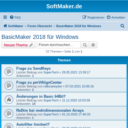
SoftMaker.de
FAQ
Registrieren
Anmelden
S
SoftMaker
Foren-Übersicht
BasicMaker 2018 für Windows
u
BasicMaker 2018 für Windows
c
Suche
Erweiterte Suche
Neues Thema
h
33 Themen • Seite
1
von
1
e
Themen
Frage zu SendKeys
Letzter Beitrag von
SuperTech
«
28.05.2021 13:39:17
Antworten:
1
Frage zu pmVAlignCenter
Letzter Beitrag von
rollovanoyten
«
07.03.2021 10:06:16
Antworten:
2
Änderungen in Basic 64Bit?
Letzter Beitrag von
SuperTech
«
11.12.2020 10:53:58
Antworten:
14
ReDim bei mehrdimensionalen Arrays
Letzter Beitrag von
SuperTech
«
01.10.2020 17:46:33
Antworten:
1
Autofilter limitiert?