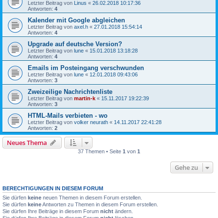
Letzter Beitrag von
Linus
«
26.02.2018 10:17:36
Antworten:
4
Kalender mit Google abgleichen
Letzter Beitrag von
axel.h
«
27.01.2018 15:54:14
Antworten:
4
Upgrade auf deutsche Version?
Letzter Beitrag von
lune
«
15.01.2018 13:18:28
Antworten:
4
Emails im Posteingang verschwunden
Letzter Beitrag von
lune
«
12.01.2018 09:43:06
Antworten:
3
Zweizeilige Nachrichtenliste
Letzter Beitrag von
martin-k
«
15.11.2017 19:22:39
Antworten:
3
HTML-Mails verbieten - wo
Letzter Beitrag von
volker neurath
«
14.11.2017 22:41:28
Antworten:
2
Neues Thema
37 Themen • Seite
1
von
1
Gehe zu
BERECHTIGUNGEN IN DIESEM FORUM
Sie dürfen
keine
neuen Themen in diesem Forum erstellen.
Sie dürfen
keine
Antworten zu Themen in diesem Forum erstellen.
Sie dürfen Ihre Beiträge in diesem Forum
nicht
ändern.