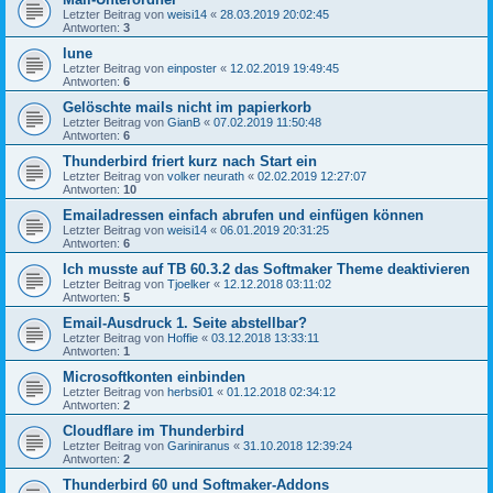
Letzter Beitrag von
weisi14
«
28.03.2019 20:02:45
Antworten:
3
lune
Letzter Beitrag von
einposter
«
12.02.2019 19:49:45
Antworten:
6
Gelöschte mails nicht im papierkorb
Letzter Beitrag von
GianB
«
07.02.2019 11:50:48
Antworten:
6
Thunderbird friert kurz nach Start ein
Letzter Beitrag von
volker neurath
«
02.02.2019 12:27:07
Antworten:
10
Emailadressen einfach abrufen und einfügen können
Letzter Beitrag von
weisi14
«
06.01.2019 20:31:25
Antworten:
6
Ich musste auf TB 60.3.2 das Softmaker Theme deaktivieren
Letzter Beitrag von
Tjoelker
«
12.12.2018 03:11:02
Antworten:
5
Email-Ausdruck 1. Seite abstellbar?
Letzter Beitrag von
Hoffie
«
03.12.2018 13:33:11
Antworten:
1
Microsoftkonten einbinden
Letzter Beitrag von
herbsi01
«
01.12.2018 02:34:12
Antworten:
2
Cloudflare im Thunderbird
Letzter Beitrag von
Gariniranus
«
31.10.2018 12:39:24
Antworten:
2
Thunderbird 60 und Softmaker-Addons