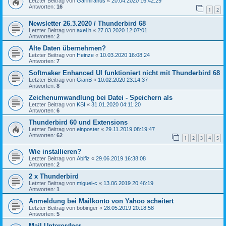
Letzter Beitrag von
Gariniranus
«
20.04.2020 16:42:29
Antworten:
16
1
2
Newsletter 26.3.2020 / Thunderbird 68
Letzter Beitrag von
axel.h
«
27.03.2020 12:07:01
Antworten:
2
Alte Daten übernehmen?
Letzter Beitrag von
Heinze
«
10.03.2020 16:08:24
Antworten:
7
Softmaker Enhanced UI funktioniert nicht mit Thunderbird 68
Letzter Beitrag von
GianB
«
10.02.2020 23:14:37
Antworten:
8
Zeichenumwandlung bei Datei - Speichern als
Letzter Beitrag von
KSI
«
31.01.2020 04:11:20
Antworten:
6
Thunderbird 60 und Extensions
Letzter Beitrag von
einposter
«
29.11.2019 08:19:47
Antworten:
62
1
2
3
4
5
Wie installieren?
Letzter Beitrag von
Abifiz
«
29.06.2019 16:38:08
Antworten:
2
2 x Thunderbird
Letzter Beitrag von
miguel-c
«
13.06.2019 20:46:19
Antworten:
1
Anmeldung bei Mailkonto von Yahoo scheitert
Letzter Beitrag von
bobinger
«
28.05.2019 20:18:58
Antworten:
5
Mail-Unterordner