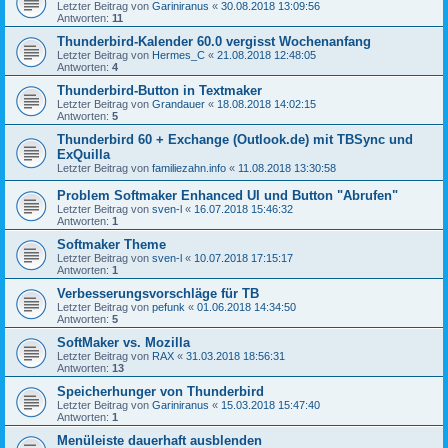
Letzter Beitrag von
Gariniranus
«
30.08.2018 13:09:56
Antworten:
11
Thunderbird-Kalender 60.0 vergisst Wochenanfang
Letzter Beitrag von
Hermes_C
«
21.08.2018 12:48:05
Antworten:
4
Thunderbird-Button in Textmaker
Letzter Beitrag von
Grandauer
«
18.08.2018 14:02:15
Antworten:
5
Thunderbird 60 + Exchange (Outlook.de) mit TBSync und
ExQuilla
Letzter Beitrag von
familiezahn.info
«
11.08.2018 13:30:58
Problem Softmaker Enhanced UI und Button "Abrufen"
Letzter Beitrag von
sven-l
«
16.07.2018 15:46:32
Antworten:
1
Softmaker Theme
Letzter Beitrag von
sven-l
«
10.07.2018 17:15:17
Antworten:
1
Verbesserungsvorschläge für TB
Letzter Beitrag von
pefunk
«
01.06.2018 14:34:50
Antworten:
5
SoftMaker vs. Mozilla
Letzter Beitrag von
RAX
«
31.03.2018 18:56:31
Antworten:
13
Speicherhunger von Thunderbird
Letzter Beitrag von
Gariniranus
«
15.03.2018 15:47:40
Antworten:
1
Menüleiste dauerhaft ausblenden