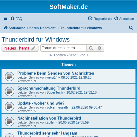
SoftMaker.de
FAQ
Registrieren
Anmelden
S
SoftMaker
Foren-Übersicht
Thunderbird für Windows
u
Thunderbird für Windows
c
Suche
Erweiterte Suche
Neues Thema
h
37 Themen • Seite
1
von
1
e
Themen
Probleme beim Senden von Nachrichten
Letzter Beitrag von
weisi14
«
08.05.2021 12:39:18
Antworten:
9
Sprachumschaltung Thunderbird
Letzter Beitrag von
SuperTech
«
10.02.2021 19:32:16
Antworten:
1
Update - woher und wie?
Letzter Beitrag von
volker neurath
«
22.06.2020 09:08:47
Antworten:
5
Nachinstallation von Thunderbird
Letzter Beitrag von
Zoller
«
20.05.2020 19:35:59
Antworten:
9
Thunderbird sehr sehr langsam