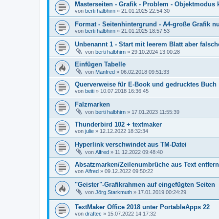
Masterseiten - Grafik - Problem - Objektmodus
von
berti halbhirn
»
21.01.2025 22:54:30
Format - Seitenhintergrund - A4-große Grafik nu
von
berti halbhirn
»
21.01.2025 18:57:53
Unbenannt 1 - Start mit leerem Blatt aber falsch
von
berti halbhirn
»
29.10.2024 13:00:28
Einfügen Tabelle
von
Manfred
»
06.02.2018 09:51:33
Querverweise für E-Book und gedrucktes Buch
von
beiti
»
10.07.2018 16:36:45
Falzmarken
von
berti halbhirn
»
17.01.2023 11:55:39
Thunderbird 102 + textmaker
von
julie
»
12.12.2022 18:32:34
Hyperlink verschwindet aus TM-Datei
von
Alfred
»
11.12.2022 09:48:40
Absatzmarken/Zeilenumbrüche aus Text entfer
von
Alfred
»
09.12.2022 09:50:22
"Geister"-Grafikrahmen auf eingefügten Seiten
von
Jörg Starkmuth
»
17.01.2019 00:24:29
TextMaker Office 2018 unter PortableApps 22
von
draftec
»
15.07.2022 14:17:32