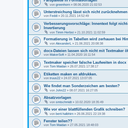
Farbpalette in Formatvorlagen
von
greenhorn
»
08.06.2020 21:02:53
Unterstreichung lässt sich nicht zurücknehmen
von
Feddi
»
20.11.2021 14:52:49
Verbesserungsvorschläge: Innentext folgt nich
Invertierung
von
Timm Herbst
»
21.10.2021 11:02:59
Formatierung in Tabellen wird zerhauen bei Hi
von
AlexanderL
»
21.06.2021 20:08:38
docx-Dateien lassen sich nicht mit Textmaker ö
von
MakerSoft
»
11.04.2020 16:11:54
Textmaker speicher falsche Laufweiten in docx
von
Tom Maidan
»
26.07.2021 17:38:17
Etiketten maken en afdrukken.
von
truus22
»
24.07.2021 13:07:05
Wie findet man Sonderzeichen am besten?
von
John22
»
08.07.2021 16:27:05
Absatzvorlagen
von
smtschmidt
»
10.02.2020 18:35:49
Wie vor einer blattfüllenden Grafik schreiben?
von
berti halbhirn
»
26.06.2021 22:19:38
Fenster teilen??
von
Tom Maidan
»
27.05.2021 18:48:03