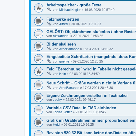
Arbeitsspeicher - große Texte
von
Michael Kegler
»
16.06.2020 19:57:40
Falzmarke setzen
von
Alfred
»
30.04.2021 12:11:33
GELÖST: Objektrahmen stufenlos / ohne Raster
von
AlexanderL
»
27.04.2021 21:53:36
Bilder skalieren
von
ArneBananae
»
18.04.2021 13:10:32
Eingebettete Schriftarten (mangelnde .docx Kom
von
goehte
»
09.01.2020 12:23:25
Feld "Berechnung" wird in Tabelle nicht gespeic
von
Hain
»
02.03.2018 13:34:59
Neue Schrift + Größe werden nicht in Vorlag
von
ArneBananae
»
17.03.2021 20:46:30
Eigene Zeichnungen erstellen in Textmaker
von
zechy
»
22.02.2021 09:46:17
Variable CSV Datei in TMD einbinden
von
Tobias.Vetter
»
27.01.2021 10:50:45
Grafik im Grafikrahmen immer proportional ei
von
Heidi
»
08.01.2021 10:56:25
Revision 980 32 Bit kann keine doc-Dateien öff