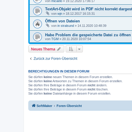
von
micaelo
»
19.12.2020 17:06:17
TextArt-Objekt wird in PDF nicht korrekt dargest
von
wjn
»
18.12.2017 16:15:31
Öffnen von Dateien
von
in stralsund
»
14.11.2020 10:48:39
Habe Problem die gespeicherte Datei zu öffnen
von
TGM
»
20.11.2020 10:07:54
Neues Thema
Zurück zur Foren-Übersicht
BERECHTIGUNGEN IN DIESEM FORUM
Sie dürfen
keine
neuen Themen in diesem Forum erstellen.
Sie dürfen
keine
Antworten zu Themen in diesem Forum erstellen.
Sie dürfen Ihre Beiträge in diesem Forum
nicht
ändern.
Sie dürfen Ihre Beiträge in diesem Forum
nicht
löschen.
Sie dürfen
keine
Dateianhänge in diesem Forum erstellen.
SoftMaker
Foren-Übersicht