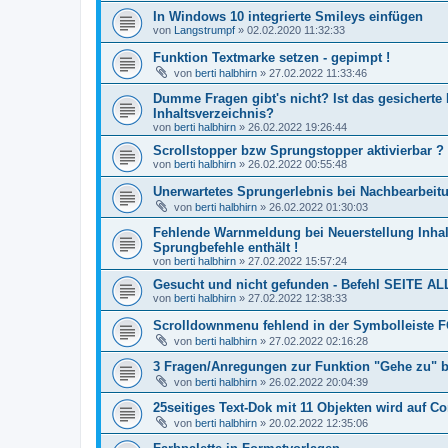
In Windows 10 integrierte Smileys einfügen
von
Langstrumpf
»
02.02.2020 11:32:33
Funktion Textmarke setzen - gepimpt !
von
berti halbhirn
»
27.02.2022 11:33:46
Dumme Fragen gibt's nicht? Ist das gesicherte
Inhaltsverzeichnis?
von
berti halbhirn
»
26.02.2022 19:26:44
Scrollstopper bzw Sprungstopper aktivierbar ?
von
berti halbhirn
»
26.02.2022 00:55:48
Unerwartetes Sprungerlebnis bei Nachbearbeit
von
berti halbhirn
»
26.02.2022 01:30:03
Fehlende Warnmeldung bei Neuerstellung Inhal
Sprungbefehle enthält !
von
berti halbhirn
»
27.02.2022 15:57:24
Gesucht und nicht gefunden - Befehl SEITE 
von
berti halbhirn
»
27.02.2022 12:38:33
Scrolldownmenu fehlend in der Symbolleiste
von
berti halbhirn
»
27.02.2022 02:16:28
3 Fragen/Anregungen zur Funktion "Gehe zu" 
von
berti halbhirn
»
26.02.2022 20:04:39
25seitiges Text-Dok mit 11 Objekten wird auf C
von
berti halbhirn
»
20.02.2022 12:35:06