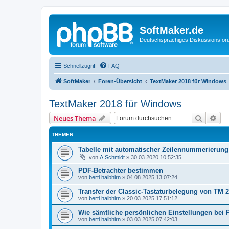
SoftMaker.de
Deutschsprachiges Diskussionsfo
Schnellzugriff
FAQ
SoftMaker
Foren-Übersicht
TextMaker 2018 für Windows
TextMaker 2018 für Windows
Suche
Erw
Neues Thema
THEMEN
Tabelle mit automatischer Zeilennummerierung
von
A.Schmidt
»
30.03.2020 10:52:35
PDF-Betrachter bestimmen
von
berti halbhirn
»
04.08.2025 13:07:24
Transfer der Classic-Tastaturbelegung von TM 2
von
berti halbhirn
»
20.03.2025 17:51:12
Wie sämtliche persönlichen Einstellungen bei 
von
berti halbhirn
»
03.03.2025 07:42:03