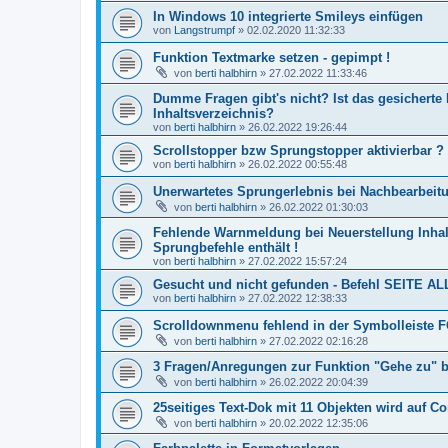
In Windows 10 integrierte Smileys einfügen
von
Langstrumpf
»
02.02.2020 11:32:33
Funktion Textmarke setzen - gepimpt !
von
berti halbhirn
»
27.02.2022 11:33:46
Dumme Fragen gibt's nicht? Ist das gesicherte
Inhaltsverzeichnis?
von
berti halbhirn
»
26.02.2022 19:26:44
Scrollstopper bzw Sprungstopper aktivierbar ?
von
berti halbhirn
»
26.02.2022 00:55:48
Unerwartetes Sprungerlebnis bei Nachbearbeit
von
berti halbhirn
»
26.02.2022 01:30:03
Fehlende Warnmeldung bei Neuerstellung Inhal
Sprungbefehle enthält !
von
berti halbhirn
»
27.02.2022 15:57:24
Gesucht und nicht gefunden - Befehl SEITE 
von
berti halbhirn
»
27.02.2022 12:38:33
Scrolldownmenu fehlend in der Symbolleiste
von
berti halbhirn
»
27.02.2022 02:16:28
3 Fragen/Anregungen zur Funktion "Gehe zu" 
von
berti halbhirn
»
26.02.2022 20:04:39
25seitiges Text-Dok mit 11 Objekten wird auf C
von
berti halbhirn
»
20.02.2022 12:35:06