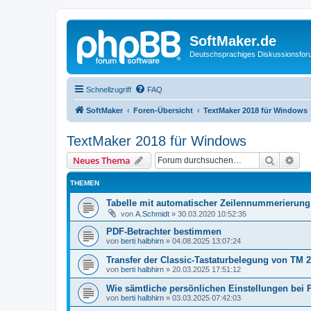
SoftMaker.de
Deutschsprachiges Diskussionsfo
Schnellzugriff
FAQ
SoftMaker
Foren-Übersicht
TextMaker 2018 für Windows
TextMaker 2018 für Windows
Suche
Erw
Neues Thema
THEMEN
Tabelle mit automatischer Zeilennummerierung
von
A.Schmidt
»
30.03.2020 10:52:35
PDF-Betrachter bestimmen
von
berti halbhirn
»
04.08.2025 13:07:24
Transfer der Classic-Tastaturbelegung von TM 2
von
berti halbhirn
»
20.03.2025 17:51:12
Wie sämtliche persönlichen Einstellungen bei 
von
berti halbhirn
»
03.03.2025 07:42:03