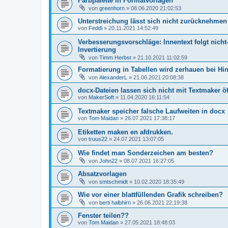
Farbpalette in Formatvorlagen
von
greenhorn
»
08.06.2020 21:02:53
Unterstreichung lässt sich nicht zurücknehmen
von
Feddi
»
20.11.2021 14:52:49
Verbesserungsvorschläge: Innentext folgt nich
Invertierung
von
Timm Herbst
»
21.10.2021 11:02:59
Formatierung in Tabellen wird zerhauen bei Hi
von
AlexanderL
»
21.06.2021 20:08:38
docx-Dateien lassen sich nicht mit Textmaker ö
von
MakerSoft
»
11.04.2020 16:11:54
Textmaker speicher falsche Laufweiten in docx
von
Tom Maidan
»
26.07.2021 17:38:17
Etiketten maken en afdrukken.
von
truus22
»
24.07.2021 13:07:05
Wie findet man Sonderzeichen am besten?
von
John22
»
08.07.2021 16:27:05
Absatzvorlagen
von
smtschmidt
»
10.02.2020 18:35:49
Wie vor einer blattfüllenden Grafik schreiben?
von
berti halbhirn
»
26.06.2021 22:19:38
Fenster teilen??
von
Tom Maidan
»
27.05.2021 18:48:03