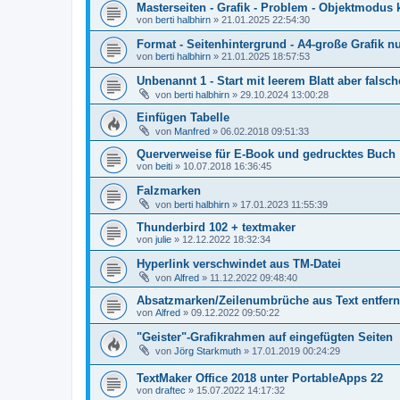
Masterseiten - Grafik - Problem - Objektmodus
von
berti halbhirn
»
21.01.2025 22:54:30
Format - Seitenhintergrund - A4-große Grafik nu
von
berti halbhirn
»
21.01.2025 18:57:53
Unbenannt 1 - Start mit leerem Blatt aber falsch
von
berti halbhirn
»
29.10.2024 13:00:28
Einfügen Tabelle
von
Manfred
»
06.02.2018 09:51:33
Querverweise für E-Book und gedrucktes Buch
von
beiti
»
10.07.2018 16:36:45
Falzmarken
von
berti halbhirn
»
17.01.2023 11:55:39
Thunderbird 102 + textmaker
von
julie
»
12.12.2022 18:32:34
Hyperlink verschwindet aus TM-Datei
von
Alfred
»
11.12.2022 09:48:40
Absatzmarken/Zeilenumbrüche aus Text entfer
von
Alfred
»
09.12.2022 09:50:22
"Geister"-Grafikrahmen auf eingefügten Seiten
von
Jörg Starkmuth
»
17.01.2019 00:24:29
TextMaker Office 2018 unter PortableApps 22
von
draftec
»
15.07.2022 14:17:32