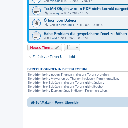
von
micaelo
»
19.12.2020 17:06:17
TextArt-Objekt wird in PDF nicht korrekt dargest
von
wjn
»
18.12.2017 16:15:31
Öffnen von Dateien
von
in stralsund
»
14.11.2020 10:48:39
Habe Problem die gespeicherte Datei zu öffnen
von
TGM
»
20.11.2020 10:07:54
Neues Thema
Zurück zur Foren-Übersicht
BERECHTIGUNGEN IN DIESEM FORUM
Sie dürfen
keine
neuen Themen in diesem Forum erstellen.
Sie dürfen
keine
Antworten zu Themen in diesem Forum erstellen.
Sie dürfen Ihre Beiträge in diesem Forum
nicht
ändern.
Sie dürfen Ihre Beiträge in diesem Forum
nicht
löschen.
Sie dürfen
keine
Dateianhänge in diesem Forum erstellen.
SoftMaker
Foren-Übersicht