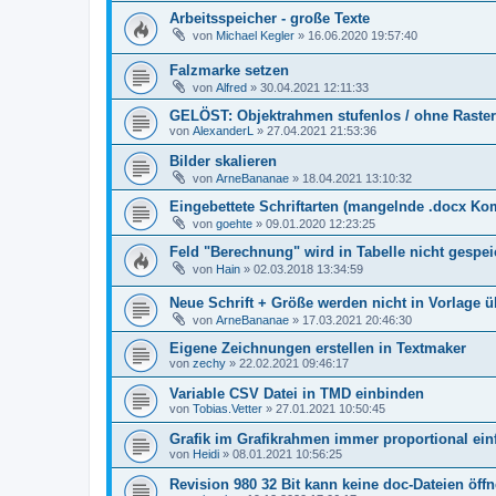
Arbeitsspeicher - große Texte
von
Michael Kegler
»
16.06.2020 19:57:40
Falzmarke setzen
von
Alfred
»
30.04.2021 12:11:33
GELÖST: Objektrahmen stufenlos / ohne Raster
von
AlexanderL
»
27.04.2021 21:53:36
Bilder skalieren
von
ArneBananae
»
18.04.2021 13:10:32
Eingebettete Schriftarten (mangelnde .docx Kom
von
goehte
»
09.01.2020 12:23:25
Feld "Berechnung" wird in Tabelle nicht gespeic
von
Hain
»
02.03.2018 13:34:59
Neue Schrift + Größe werden nicht in Vorlag
von
ArneBananae
»
17.03.2021 20:46:30
Eigene Zeichnungen erstellen in Textmaker
von
zechy
»
22.02.2021 09:46:17
Variable CSV Datei in TMD einbinden
von
Tobias.Vetter
»
27.01.2021 10:50:45
Grafik im Grafikrahmen immer proportional ei
von
Heidi
»
08.01.2021 10:56:25
Revision 980 32 Bit kann keine doc-Dateien öff