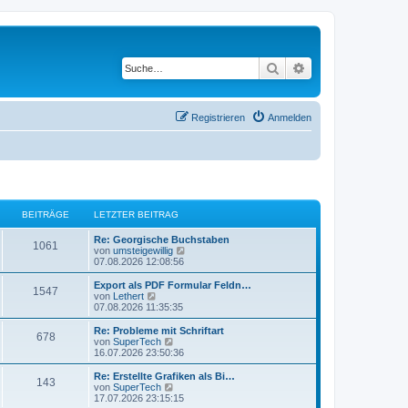
Suche
Erweiterte Suche
Registrieren
Anmelden
BEITRÄGE
LETZTER BEITRAG
L
Re: Georgische Buchstaben
B
1061
e
N
von
umsteigewillig
t
e
07.08.2026 12:08:56
e
z
u
t
e
L
Export als PDF Formular Feldn…
B
1547
i
e
s
e
N
von
Lethert
r
t
t
e
07.08.2026 11:35:35
e
t
B
e
z
u
e
r
t
e
L
Re: Probleme mit Schriftart
B
678
i
i
B
r
e
s
e
N
von
SuperTech
t
e
r
t
t
e
16.07.2026 23:50:36
e
r
i
t
B
e
ä
z
u
a
t
e
r
t
e
L
Re: Erstellte Grafiken als Bi…
B
g
r
143
i
i
B
r
e
s
g
e
N
von
SuperTech
a
t
e
r
t
t
e
17.07.2026 23:15:15
g
e
r
i
t
B
e
z
u