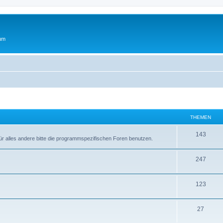
rum
THEMEN
T
143
r alles andere bitte die programmspezifischen Foren benutzen.
h
T
247
e
h
m
T
123
e
e
h
m
n
T
27
e
e
h
m