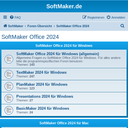
SoftMaker.de
FAQ
Registrieren
Anmelden
S
SoftMaker
Foren-Übersicht
SoftMaker Office 2024
u
SoftMaker Office 2024
c
SoftMaker Office 2024 für Windows
h
e
SoftMaker Office 2024 für Windows (allgemein)
Allgemeine Fragen zu SoftMaker Office 2024 für Windows. Für alles andere
bitte die programmspezifischen Foren benutzen.
Themen:
143
TextMaker 2024 für Windows
Themen:
247
PlanMaker 2024 für Windows
Themen:
123
Presentations 2024 für Windows
Themen:
27
BasicMaker 2024 für Windows
Themen:
24
SoftMaker Office 2024 für Mac