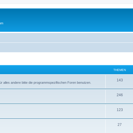
rum
THEMEN
T
143
r alles andere bitte die programmspezifischen Foren benutzen.
h
T
246
e
h
m
T
123
e
e
h
m
n
T
27
e
e
h
m