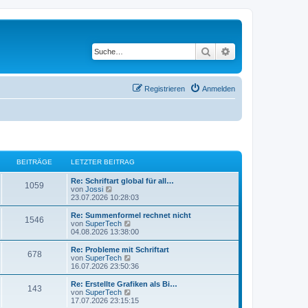
Suche
Erweiterte Suche
Registrieren
Anmelden
BEITRÄGE
LETZTER BEITRAG
L
Re: Schriftart global für all…
B
1059
e
N
von
Jossi
t
e
23.07.2026 10:28:03
e
z
u
t
e
L
Re: Summenformel rechnet nicht
B
1546
i
e
s
e
N
von
SuperTech
r
t
t
e
04.08.2026 13:38:00
e
t
B
e
z
u
e
r
t
e
L
Re: Probleme mit Schriftart
B
678
i
i
B
r
e
s
e
N
von
SuperTech
t
e
r
t
t
e
16.07.2026 23:50:36
e
r
i
t
B
e
ä
z
u
a
t
e
r
t
e
L
Re: Erstellte Grafiken als Bi…
B
g
r
143
i
i
B
r
e
s
g
e
N
von
SuperTech
a
t
e
r
t
t
e
17.07.2026 23:15:15
g
e
r
i
t
B
e
z
u