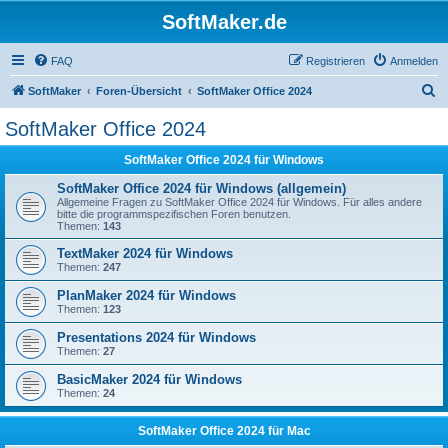
SoftMaker.de
FAQ
Registrieren
Anmelden
S
SoftMaker
Foren-Übersicht
SoftMaker Office 2024
u
SoftMaker Office 2024
c
SoftMaker Office 2024 für Windows
h
e
SoftMaker Office 2024 für Windows (allgemein)
Allgemeine Fragen zu SoftMaker Office 2024 für Windows. Für alles andere
bitte die programmspezifischen Foren benutzen.
Themen:
143
TextMaker 2024 für Windows
Themen:
247
PlanMaker 2024 für Windows
Themen:
123
Presentations 2024 für Windows
Themen:
27
BasicMaker 2024 für Windows
Themen:
24
SoftMaker Office 2024 für Mac