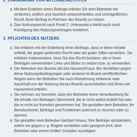
2. EINRÄUMUNG VON NUTZUNGSRECHTEN
Mit dem Erstellen eines Beitrags erteilen Sie dem Betreiber ein
einfaches, zeitlich und räumlich unbeschränktes und unentgeltliches
Recht, Ihren Beitrag im Rahmen des Boards zu nutzen.
Das Nutzungsrecht nach Punkt 2, Unterpunkt a bleibt auch nach
Kündigung des Nutzungsvertrages bestehen.
3. PFLICHTEN DES NUTZERS
Sie erklären mit der Erstellung eines Beitrags, dass er keine Inhalte
enthält, die gegen geltendes Recht oder die guten Sitten verstoßen. Sie
erklären insbesondere, dass Sie das Recht besitzen, die in Ihren
Beiträgen verwendeten Links und Bilder zu setzen bzw. zu verwenden.
Der Betreiber des Boards übt das Hausrecht aus. Bei Verstößen gegen
diese Nutzungsbedingungen oder anderer im Board veröffentlichten
Regeln kann der Betreiber Sie nach Abmahnung zeitweise oder
dauerhaft von der Nutzung dieses Boards ausschließen und Ihnen ein
Hausverbot erteilen.
Sie nehmen zur Kenntnis, dass der Betreiber keine Verantwortung für
die Inhalte von Beiträgen übernimmt, die er nicht selbst erstellt hat oder
die er nicht zur Kenntnis genommen hat. Sie gestatten dem Betreiber, Ihr
Benutzerkonto, Beiträge und Funktionen jederzeit zu löschen oder zu
sperren.
Sie gestatten dem Betreiber darüber hinaus, Ihre Beiträge abzuändern,
sofern sie gegen o. g. Regeln verstoßen oder geeignet sind, dem
Betreiber oder einem Dritten Schaden zuzufügen.