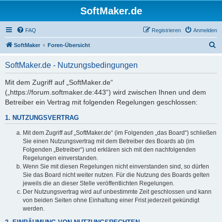
SoftMaker.de
FAQ
Registrieren
Anmelden
S
SoftMaker
Foren-Übersicht
u
SoftMaker.de - Nutzungsbedingungen
c
h
Mit dem Zugriff auf „SoftMaker.de“
(„https://forum.softmaker.de:443“) wird zwischen Ihnen und dem
e
Betreiber ein Vertrag mit folgenden Regelungen geschlossen:
1. NUTZUNGSVERTRAG
Mit dem Zugriff auf „SoftMaker.de“ (im Folgenden „das Board“) schließen
Sie einen Nutzungsvertrag mit dem Betreiber des Boards ab (im
Folgenden „Betreiber“) und erklären sich mit den nachfolgenden
Regelungen einverstanden.
Wenn Sie mit diesen Regelungen nicht einverstanden sind, so dürfen
Sie das Board nicht weiter nutzen. Für die Nutzung des Boards gelten
jeweils die an dieser Stelle veröffentlichten Regelungen.
Der Nutzungsvertrag wird auf unbestimmte Zeit geschlossen und kann
von beiden Seiten ohne Einhaltung einer Frist jederzeit gekündigt
werden.