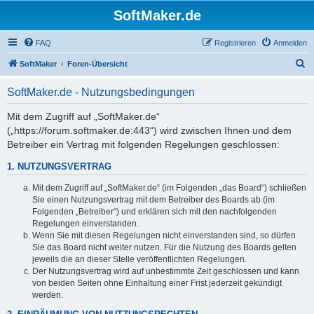
SoftMaker.de
FAQ
Registrieren
Anmelden
S
SoftMaker
Foren-Übersicht
u
SoftMaker.de - Nutzungsbedingungen
c
h
Mit dem Zugriff auf „SoftMaker.de“
(„https://forum.softmaker.de:443“) wird zwischen Ihnen und dem
e
Betreiber ein Vertrag mit folgenden Regelungen geschlossen:
1. NUTZUNGSVERTRAG
Mit dem Zugriff auf „SoftMaker.de“ (im Folgenden „das Board“) schließen
Sie einen Nutzungsvertrag mit dem Betreiber des Boards ab (im
Folgenden „Betreiber“) und erklären sich mit den nachfolgenden
Regelungen einverstanden.
Wenn Sie mit diesen Regelungen nicht einverstanden sind, so dürfen
Sie das Board nicht weiter nutzen. Für die Nutzung des Boards gelten
jeweils die an dieser Stelle veröffentlichten Regelungen.
Der Nutzungsvertrag wird auf unbestimmte Zeit geschlossen und kann
von beiden Seiten ohne Einhaltung einer Frist jederzeit gekündigt
werden.