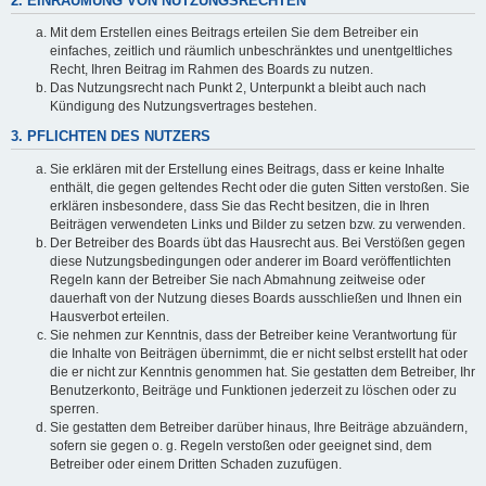
2. EINRÄUMUNG VON NUTZUNGSRECHTEN
Mit dem Erstellen eines Beitrags erteilen Sie dem Betreiber ein
einfaches, zeitlich und räumlich unbeschränktes und unentgeltliches
Recht, Ihren Beitrag im Rahmen des Boards zu nutzen.
Das Nutzungsrecht nach Punkt 2, Unterpunkt a bleibt auch nach
Kündigung des Nutzungsvertrages bestehen.
3. PFLICHTEN DES NUTZERS
Sie erklären mit der Erstellung eines Beitrags, dass er keine Inhalte
enthält, die gegen geltendes Recht oder die guten Sitten verstoßen. Sie
erklären insbesondere, dass Sie das Recht besitzen, die in Ihren
Beiträgen verwendeten Links und Bilder zu setzen bzw. zu verwenden.
Der Betreiber des Boards übt das Hausrecht aus. Bei Verstößen gegen
diese Nutzungsbedingungen oder anderer im Board veröffentlichten
Regeln kann der Betreiber Sie nach Abmahnung zeitweise oder
dauerhaft von der Nutzung dieses Boards ausschließen und Ihnen ein
Hausverbot erteilen.
Sie nehmen zur Kenntnis, dass der Betreiber keine Verantwortung für
die Inhalte von Beiträgen übernimmt, die er nicht selbst erstellt hat oder
die er nicht zur Kenntnis genommen hat. Sie gestatten dem Betreiber, Ihr
Benutzerkonto, Beiträge und Funktionen jederzeit zu löschen oder zu
sperren.
Sie gestatten dem Betreiber darüber hinaus, Ihre Beiträge abzuändern,
sofern sie gegen o. g. Regeln verstoßen oder geeignet sind, dem
Betreiber oder einem Dritten Schaden zuzufügen.