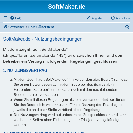
SoftMaker.de
FAQ
Registrieren
Anmelden
S
SoftMaker
Foren-Übersicht
u
SoftMaker.de - Nutzungsbedingungen
c
h
Mit dem Zugriff auf „SoftMaker.de“
(„https://forum.softmaker.de:443“) wird zwischen Ihnen und dem
e
Betreiber ein Vertrag mit folgenden Regelungen geschlossen:
1. NUTZUNGSVERTRAG
Mit dem Zugriff auf „SoftMaker.de“ (im Folgenden „das Board“) schließen
Sie einen Nutzungsvertrag mit dem Betreiber des Boards ab (im
Folgenden „Betreiber“) und erklären sich mit den nachfolgenden
Regelungen einverstanden.
Wenn Sie mit diesen Regelungen nicht einverstanden sind, so dürfen
Sie das Board nicht weiter nutzen. Für die Nutzung des Boards gelten
jeweils die an dieser Stelle veröffentlichten Regelungen.
Der Nutzungsvertrag wird auf unbestimmte Zeit geschlossen und kann
von beiden Seiten ohne Einhaltung einer Frist jederzeit gekündigt
werden.