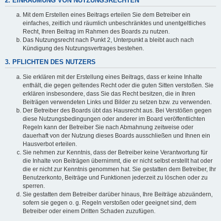
2. EINRÄUMUNG VON NUTZUNGSRECHTEN
Mit dem Erstellen eines Beitrags erteilen Sie dem Betreiber ein
einfaches, zeitlich und räumlich unbeschränktes und unentgeltliches
Recht, Ihren Beitrag im Rahmen des Boards zu nutzen.
Das Nutzungsrecht nach Punkt 2, Unterpunkt a bleibt auch nach
Kündigung des Nutzungsvertrages bestehen.
3. PFLICHTEN DES NUTZERS
Sie erklären mit der Erstellung eines Beitrags, dass er keine Inhalte
enthält, die gegen geltendes Recht oder die guten Sitten verstoßen. Sie
erklären insbesondere, dass Sie das Recht besitzen, die in Ihren
Beiträgen verwendeten Links und Bilder zu setzen bzw. zu verwenden.
Der Betreiber des Boards übt das Hausrecht aus. Bei Verstößen gegen
diese Nutzungsbedingungen oder anderer im Board veröffentlichten
Regeln kann der Betreiber Sie nach Abmahnung zeitweise oder
dauerhaft von der Nutzung dieses Boards ausschließen und Ihnen ein
Hausverbot erteilen.
Sie nehmen zur Kenntnis, dass der Betreiber keine Verantwortung für
die Inhalte von Beiträgen übernimmt, die er nicht selbst erstellt hat oder
die er nicht zur Kenntnis genommen hat. Sie gestatten dem Betreiber, Ihr
Benutzerkonto, Beiträge und Funktionen jederzeit zu löschen oder zu
sperren.
Sie gestatten dem Betreiber darüber hinaus, Ihre Beiträge abzuändern,
sofern sie gegen o. g. Regeln verstoßen oder geeignet sind, dem
Betreiber oder einem Dritten Schaden zuzufügen.